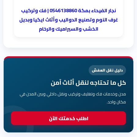
نجار الفيحاء بمكة 0546138860⁩ | فك وتركيب
غرف النوم وتصنيع الدواليب وأثاث ايكيا وبديل
الخشب والسيراميك والرخام
دليل نقل العفش
كل ما تحتاجه لنقل أثاث آمن
مدن وخدمات فك وتغليف وتركيب ونقل داخلي وبين المدن في
مكان واحد.
اطلب خدمتك الآن