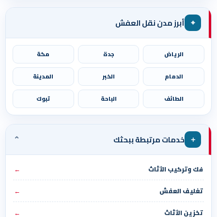
⌖
أبرز مدن نقل العفش
الرياض
جدة
مكة
الدمام
الخبر
المدينة
الطائف
الباحة
تبوك
⌄
＋
خدمات مرتبطة ببحثك
فك وتركيب الأثاث
←
تغليف العفش
←
تخزين الأثاث
←