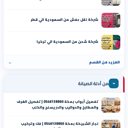
شركة نقل عفش من السعودية الي قطر
شركة شحن من السعودية الي تركيا
المزيد من القسم
←
⌁
من أدلة الصيانة
تفصيل أبواب بمكة 0546138860 | تفصيل الغرف
والمطابخ والدواليب والدريسنج والكنب
نجار الشبيكة بمكة 0546138860⁩ | فك وتركيب