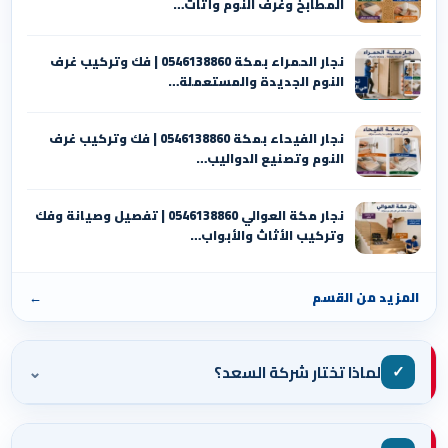
المطابخ وغرف النوم وأثاث…
نجار الحمراء بمكة 0546138860⁩ | فك وتركيب غرف
النوم الجديدة والمستعملة…
نجار الفيحاء بمكة 0546138860⁩ | فك وتركيب غرف
النوم وتصنيع الدواليب…
نجار مكة العوالي 0546138860⁩ | تفصيل وصيانة وفك
وتركيب الأثاث والأبواب…
المزيد من القسم
←
⌄
✓
لماذا تختار شركة السعد؟