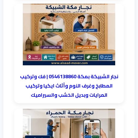
نجار الشبيكة بمكة 0546138860⁩ | فك وتركيب
المطابخ وغرف النوم وأثاث ايكيا وتركيب
المرايات وبديل الخشب والسيراميك