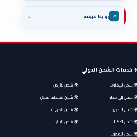
⌄
↗
روابط مهمة
️ خدمات الشحن الدولي
 شحن للإمارات
🌍 شحن للأردن
 شحن إلى قطر
🌍 شحن لسلطنة عمان
 شحن للبحرين
🌍 شحن للكويت
 شحن لتركيا
🌍 شحن للبنان
 شحن للمغرب