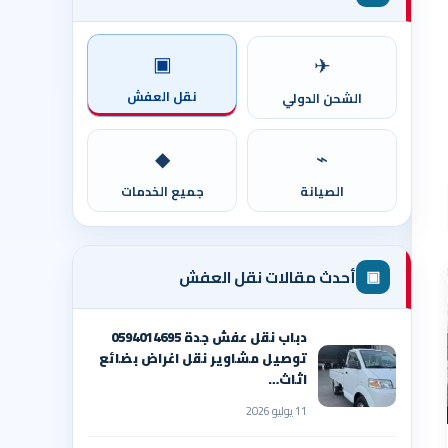
▣
✈
نقل العفش
الشحن الدولي
◆
⌁
الصيانة
جميع الخدمات
▣
أحدث مقالات نقل العفش
دباب نقل عفش جدة 0594014695
توصيل مشاوير نقل اغراض بضائع
اثاث…
11 يوليو 2026