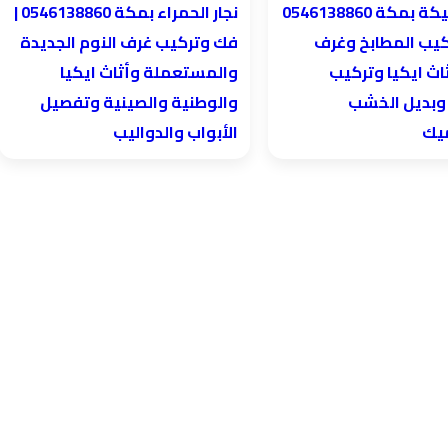
نجار الحمراء بمكة 0546138860⁩ |
كيب المطابخ وغرف
فك وتركيب غرف النوم الجديدة
اث ايكيا وتركيب
والمستعملة وأثاث ايكيا
 وبديل الخشب
والوطنية والصينية وتفصيل
ميك
الأبواب والدواليب