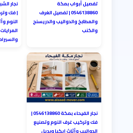
تفصيل أبواب بمكة
0546138860 | تفصيل الغرف
| فك وتر
والمطابخ والدواليب والدريسنج
النوم وأث
والكنب
المرايات
والسيرا
نجار الفيحاء بمكة 0546138860⁩ |
فك وتركيب غرف النوم وتصنيع
الدواليب وأثاث ايكيا وبديل