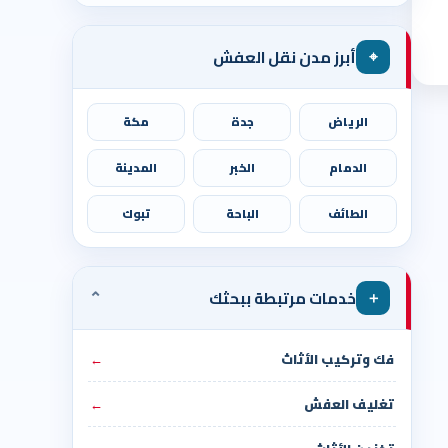
⌖
أبرز مدن نقل العفش
الرياض
جدة
مكة
الدمام
الخبر
المدينة
الطائف
الباحة
تبوك
⌄
＋
خدمات مرتبطة ببحثك
فك وتركيب الأثاث
←
تغليف العفش
←