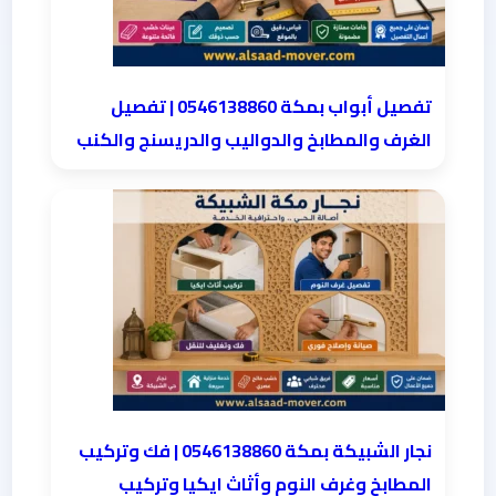
تفصيل أبواب بمكة 0546138860 | تفصيل
الغرف والمطابخ والدواليب والدريسنج والكنب
نجار الشبيكة بمكة 0546138860⁩ | فك وتركيب
المطابخ وغرف النوم وأثاث ايكيا وتركيب