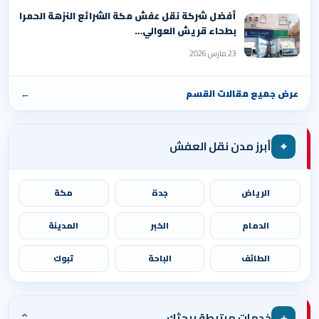
أفضل شركة نقل عفش مكة الشرائع النزهة الحمرا
بطحاء قريش العوالي…
23 مارس 2026
عرض جميع مقالات القسم
←
⌖
أبرز مدن نقل العفش
الرياض
جدة
مكة
الدمام
الخبر
المدينة
الطائف
الباحة
تبوك
⌄
＋
خدمات مرتبطة ببحثك