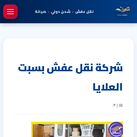
نقل عفش
•
شحن دولي
•
صيانة
فتح 
شركة نقل عفش بسبت
العلايا
📅 | 📌