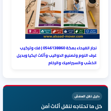
نجار الفيحاء بمكة 0546138860⁩ | فك وتركيب
غرف النوم وتصنيع الدواليب وأثاث ايكيا وبديل
الخشب والسيراميك والرخام
دليل نقل العفش
كل ما تحتاجه لنقل أثاث آمن