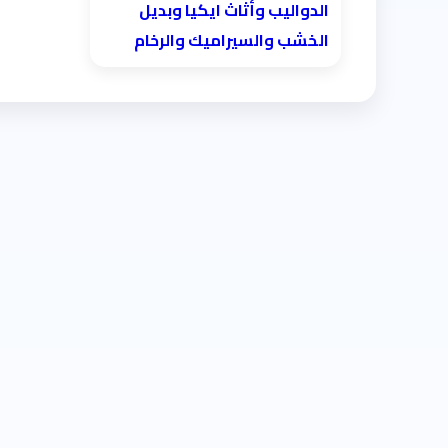
الدواليب وأثاث ايكيا وبديل
الخشب والسيراميك والرخام