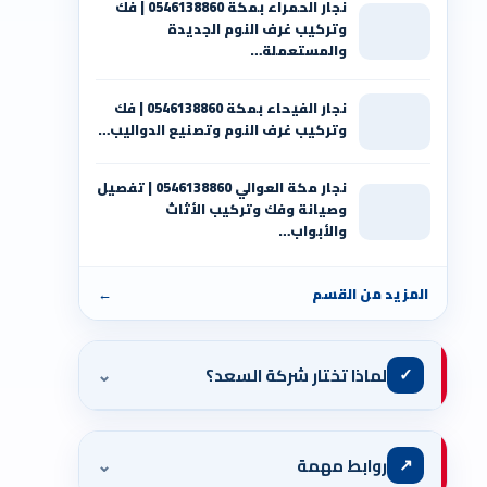
نجار الحمراء بمكة 0546138860⁩ | فك
وتركيب غرف النوم الجديدة
والمستعملة…
نجار الفيحاء بمكة 0546138860⁩ | فك
وتركيب غرف النوم وتصنيع الدواليب…
نجار مكة العوالي 0546138860⁩ | تفصيل
وصيانة وفك وتركيب الأثاث
والأبواب…
المزيد من القسم
←
⌄
✓
لماذا تختار شركة السعد؟
⌄
↗
روابط مهمة