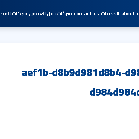
about-
الخدمات
contact-us
شركات نقل العفش
شركات الشحن
aef1b-d8b9d981d8b4-d9
d984d984