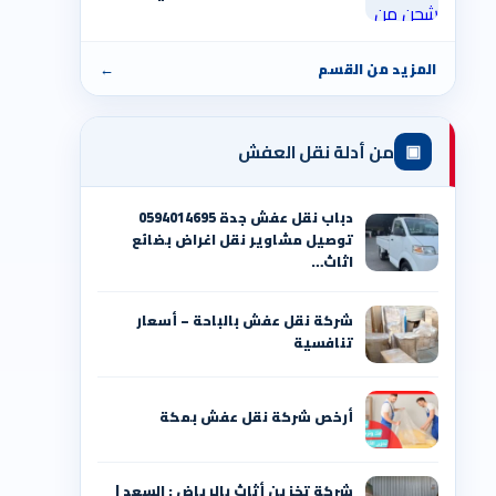
المزيد من القسم
←
▣
من أدلة نقل العفش
دباب نقل عفش جدة 0594014695
توصيل مشاوير نقل اغراض بضائع
اثاث…
شركة نقل عفش بالباحة – أسعار
تنافسية
أرخص شركة نقل عفش بمكة
شركة تخزين أثاث بالرياض : السعد |