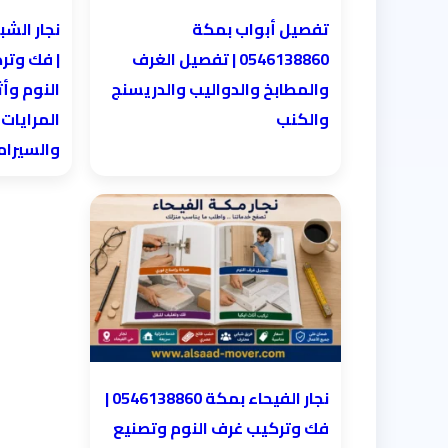
تفصيل أبواب بمكة
0546138860 | تفصيل الغرف
| فك وتر
والمطابخ والدواليب والدريسنج
النوم وأث
والكنب
المرايات
والسيرا
نجار الفيحاء بمكة 0546138860⁩ |
فك وتركيب غرف النوم وتصنيع