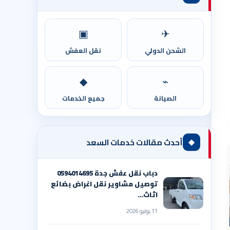
▣
✈
الشحن الدولي
نقل العفش
◆
⌁
الصيانة
جميع الخدمات
◆
أحدث مقالات خدمات السعد
دباب نقل عفش جدة 0594014695
توصيل مشاوير نقل اغراض بضائع
اثاث…
11 يوليو 2026