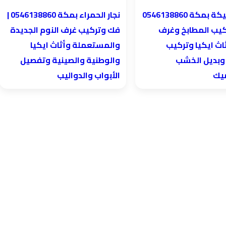
نجار الحمراء بمكة 0546138860⁩ |
كيب المطابخ وغرف
فك وتركيب غرف النوم الجديدة
اث ايكيا وتركيب
والمستعملة وأثاث ايكيا
 وبديل الخشب
والوطنية والصينية وتفصيل
ميك
الأبواب والدواليب