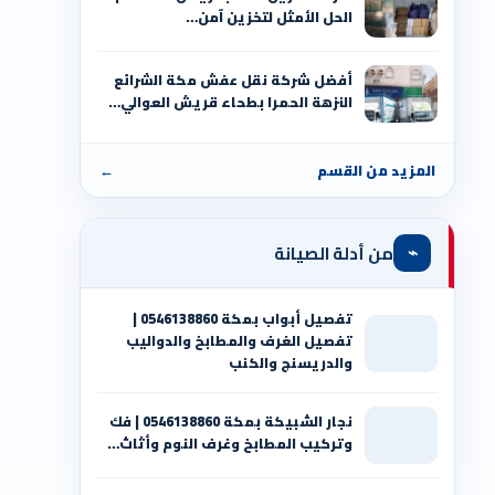
الحل الأمثل لتخزين آمن…
أفضل شركة نقل عفش مكة الشرائع
النزهة الحمرا بطحاء قريش العوالي…
المزيد من القسم
←
⌁
من أدلة الصيانة
تفصيل أبواب بمكة 0546138860 |
تفصيل الغرف والمطابخ والدواليب
والدريسنج والكنب
نجار الشبيكة بمكة 0546138860⁩ | فك
وتركيب المطابخ وغرف النوم وأثاث…