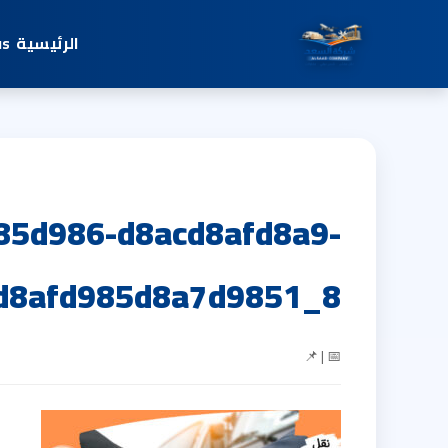
الرئيسية
us
85d986-d8acd8afd8a9-
d8afd985d8a7d9851_8
📅 | 📌