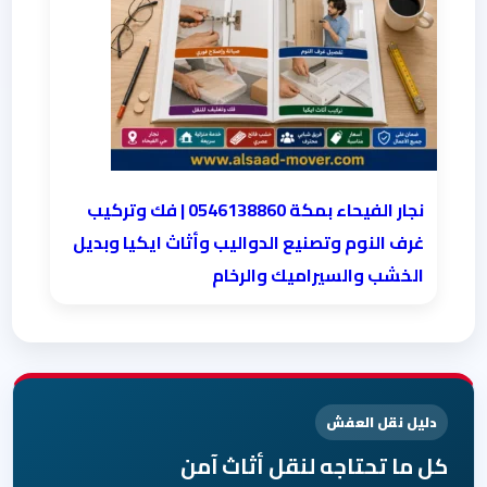
نجار الفيحاء بمكة 0546138860⁩ | فك وتركيب
غرف النوم وتصنيع الدواليب وأثاث ايكيا وبديل
الخشب والسيراميك والرخام
دليل نقل العفش
كل ما تحتاجه لنقل أثاث آمن