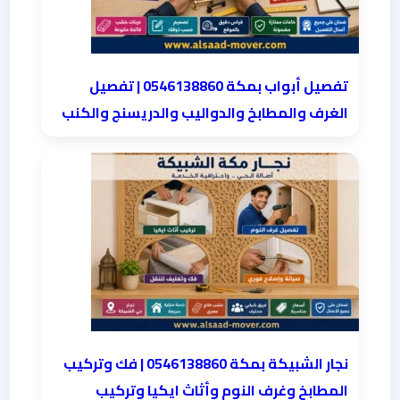
تفصيل أبواب بمكة 0546138860 | تفصيل
الغرف والمطابخ والدواليب والدريسنج والكنب
نجار الشبيكة بمكة 0546138860⁩ | فك وتركيب
المطابخ وغرف النوم وأثاث ايكيا وتركيب