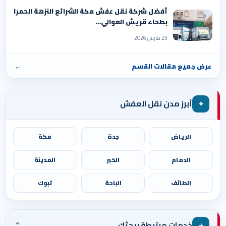
أفضل شركة نقل عفش مكة الشرائع النزهة الحمرا
بطحاء قريش العوالي…
23 مارس 2026
عرض جميع مقالات القسم
←
⌖
أبرز مدن نقل العفش
الرياض
جدة
مكة
الدمام
الخبر
المدينة
الطائف
الباحة
تبوك
⌄
＋
خدمات مرتبطة ببحثك