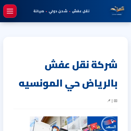
نقل عفش
•
شحن دولي
•
صيانة
فتح 
شركة نقل عفش
بالرياض حي المونسيه
📅 | 📌