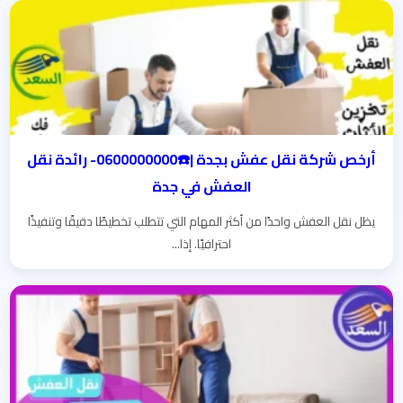
أرخص شركة نقل عفش بجدة |☎️0600000000- رائدة نقل
العفش في جدة
يظل نقل العفش واحدًا من أكثر المهام التي تتطلب تخطيطًا دقيقًا وتنفيذًا
احترافيًا. إذا...