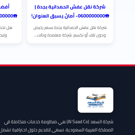
شركة نقل عفش الحمدانية بجدة |
أفضل
☎️0600000000- أمانٌ يسبق العنوان!
☎️0600000000- أمانٌ يسبق العنوان!
شركة نقل عفش الحمدانية بجدة بسعر رخيص
هل تخطط
ودون تلف أو تكسير، شركة معتمدة ونالت...
وتبح
شركة السعد (Al Saad Co) هي منظومة خدمات متكاملة في
المملكة العربية السعودية. نسعى لتقديم حلول احترافية تشمل