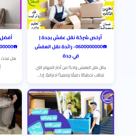
أرخص شركة نقل عفش بجدة |
أفضل 
☎️0600000000- رائدة نقل العفش
☎️0600000000- أمانٌ يسبق العنوان!
في جدة
هل تبحث ع
إ
يظل نقل العفش واحدًا من أكثر المهام التي
تتطلب تخطيطًا دقيقًا وتنفيذًا احترافيًا. إذا...