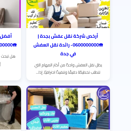
أرخص شركة نقل عفش بجدة |
أفضل 
☎️0600000000- رائدة نقل العفش
☎️0600000000- أمانٌ يسبق العنوان!
في جدة
هل تبحث ع
إ
يظل نقل العفش واحدًا من أكثر المهام التي
تتطلب تخطيطًا دقيقًا وتنفيذًا احترافيًا. إذا...