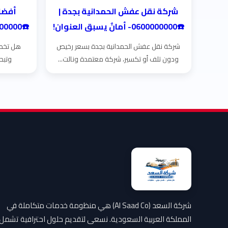
شركة نقل عفش الحمدانية بجدة |
أفضل
☎️0600000000- أمانٌ يسبق العنوان!
☎️0600000000- أمانٌ يسبق العنوان!
شركة نقل عفش الحمدانية بجدة بسعر رخيص
هل تخطط
ودون تلف أو تكسير، شركة معتمدة ونالت...
وتبح
شركة السعد (Al Saad Co) هي منظومة خدمات متكاملة في
المملكة العربية السعودية. نسعى لتقديم حلول احترافية تشمل