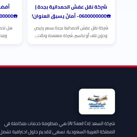
شركة نقل عفش الحمدانية بجدة |
أفضل
☎️0600000000- أمانٌ يسبق العنوان!
☎️0600000000- أمانٌ يسبق العنوان!
شركة نقل عفش الحمدانية بجدة بسعر رخيص
هل تخطط
ودون تلف أو تكسير، شركة معتمدة ونالت...
وتبح
شركة السعد (Al Saad Co) هي منظومة خدمات متكاملة في
المملكة العربية السعودية. نسعى لتقديم حلول احترافية تشمل