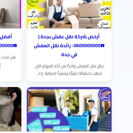
أرخص شركة نقل عفش بجدة |
أفضل 
☎️0600000000- رائدة نقل العفش
☎️0600000000- أمانٌ يسبق العنوان!
في جدة
هل تبحث ع
إ
يظل نقل العفش واحدًا من أكثر المهام التي
تتطلب تخطيطًا دقيقًا وتنفيذًا احترافيًا. إذا...