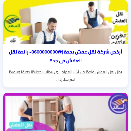
أرخص شركة نقل عفش بجدة |☎️0600000000- رائدة نقل
العفش في جدة
يظل نقل العفش واحدًا من أكثر المهام التي تتطلب تخطيطًا دقيقًا وتنفيذًا
احترافيًا. إذا...