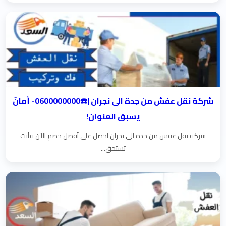
شركة نقل عفش من جدة الى نجران |☎️0600000000- أمانٌ
يسبق العنوان!
شركة نقل عفش من جدة الى نجران احصل على أفضل خصم الآن فأنت
تستحق...