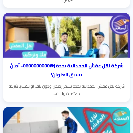
شركة نقل عفش الحمدانية بجدة |☎️0600000000- أمانٌ
يسبق العنوان!
شركة نقل عفش الحمدانية بجدة بسعر رخيص ودون تلف أو تكسير، شركة
معتمدة ونالت...