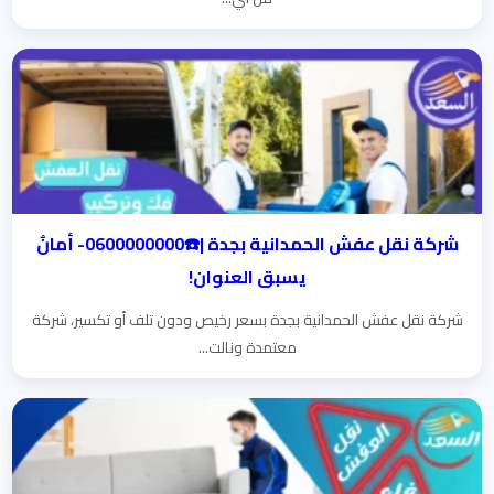
شركة نقل عفش الحمدانية بجدة |☎️0600000000- أمانٌ
يسبق العنوان!
شركة نقل عفش الحمدانية بجدة بسعر رخيص ودون تلف أو تكسير، شركة
معتمدة ونالت...