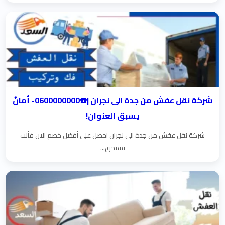
شركة نقل عفش من جدة الى نجران |☎️0600000000- أمانٌ
يسبق العنوان!
شركة نقل عفش من جدة الى نجران احصل على أفضل خصم الآن فأنت
تستحق...