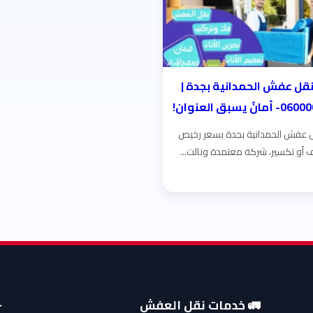
قل عفش الحمدانية بجدة |
 عفش الحمدانية بجدة بسعر رخيص
 أو تكسير، شركة معتمدة ونالت...
🚛 خدمات نقل العفش
✈