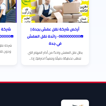
أرخص شركة نقل عفش بجدة |
شركة ن
☎️0600000000- رائدة نقل العفش
☎️0600000000- أمانٌ يسبق العنوان!
في جدة
شركة نقل
ودون تلف
يظل نقل العفش واحدًا من أكثر المهام التي
تتطلب تخطيطًا دقيقًا وتنفيذًا احترافيًا. إذا...