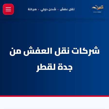
نقل عفش
•
شحن دولي
•
صيانة
فتح 
شركات نقل العفش من
جدة لقطر