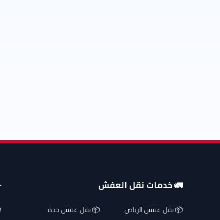
🚛 خدمات نقل العفش
✈
📦 نقل عفش الرياض
📦 نقل عفش جدة