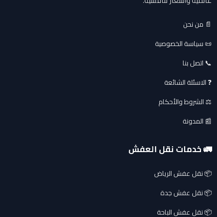
عالمية وأسعار تنافسية.
📄 من نحن
📜 سياسة الخصوصية
📞 اتصل بنا
❓ الاسئلة الشائعة
⚖️ الشروط والأحكام
📰 المدونة
🚛 خدمات نقل العفش
📦 نقل عفش الرياض
📦 نقل عفش جدة
📦 نقل عفش الباحة