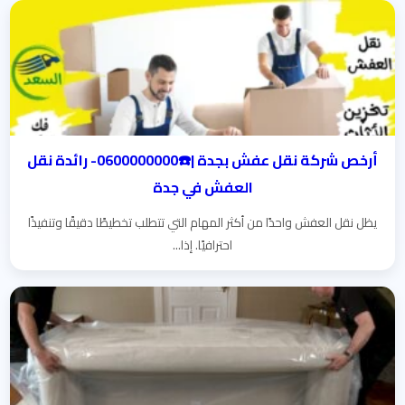
أرخص شركة نقل عفش بجدة |☎️0600000000- رائدة نقل
العفش في جدة
يظل نقل العفش واحدًا من أكثر المهام التي تتطلب تخطيطًا دقيقًا وتنفيذًا
احترافيًا. إذا...