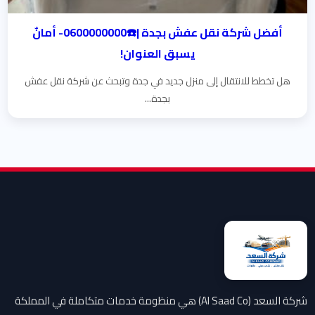
أفضل شركة نقل عفش بجدة |☎️0600000000- أمانٌ
يسبق العنوان!
هل تخطط للانتقال إلى منزل جديد في جدة وتبحث عن شركة نقل عفش
بجدة...
شركة السعد (Al Saad Co) هي منظومة خدمات متكاملة في المملكة