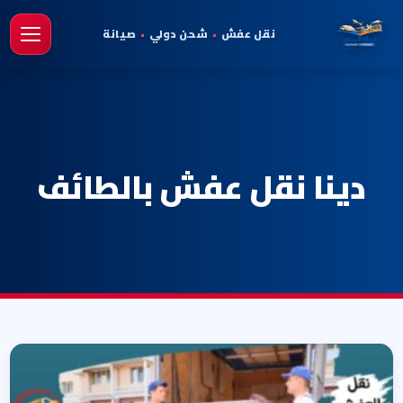
نقل عفش
•
شحن دولي
•
صيانة
فتح 
دينا نقل عفش بالطائف