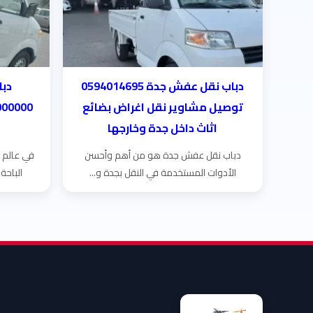
دباب نقل عفش جدة 0594014695
دبا
توصيل مشاوير نقل اغراض بضائع
اثاث داخل جدة وخارجها
دباب نقل عفش جدة هو من أهم وأحسن
في عالم ا
الأدوات المستخدمة في النقل بجدة و...
الباحة 