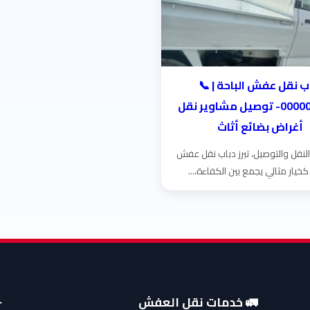
ب نقل عفش الباحة | 📞
0000000000- توصيل مشاوير نقل
أغراض بضائع أثاث
لنقل والتوصيل، تبرز دباب نقل عفش
كخيار مثالي يجمع بين الكفاءة،...
🚛 خدمات نقل العفش
✈