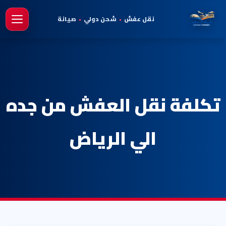
نقل عفش
•
شحن دولي
•
صيانة
فتح 
تكلفة نقل العفش من جده
الي الرياض