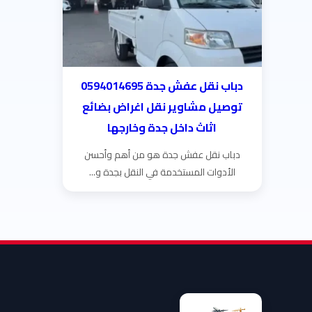
دباب نقل عفش جدة 0594014695
توصيل مشاوير نقل اغراض بضائع
اثاث داخل جدة وخارجها
دباب نقل عفش جدة هو من أهم وأحسن
الأدوات المستخدمة في النقل بجدة و...