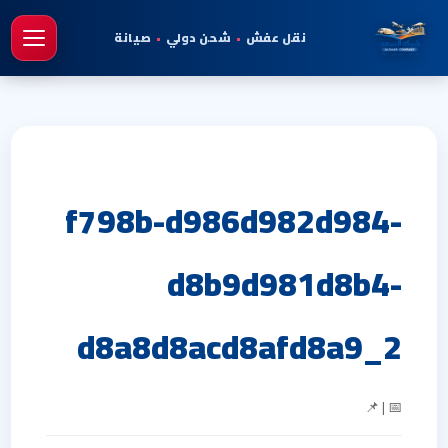
نقل عفش
•
شحن دولي
•
صيانة
فتح 
f798b-d986d982d984-
d8b9d981d8b4-
d8a8d8acd8afd8a9_2
📅 | 📌