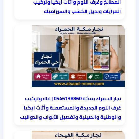
المطابخ وغرف النوم وأثاث ايكيا وتركيب
المرايات وبديل الخشب والسيراميك
نجار الحمراء بمكة 0546138860⁩ | فك وتركيب
غرف النوم الجديدة والمستعملة وأثاث ايكيا
والوطنية والصينية وتفصيل الأبواب والدواليب