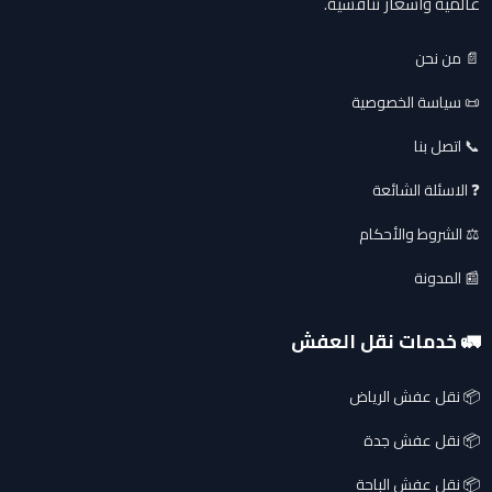
عالمية وأسعار تنافسية.
📄 من نحن
📜 سياسة الخصوصية
📞 اتصل بنا
❓ الاسئلة الشائعة
⚖️ الشروط والأحكام
📰 المدونة
🚛 خدمات نقل العفش
📦 نقل عفش الرياض
📦 نقل عفش جدة
📦 نقل عفش الباحة