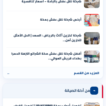
شركة نقل عفش بالباحة – أسعار تنافسية
أرخص شركة نقل عفش بمكة
شركة تخزين أثاث بالرياض : السعد | الحل الأمثل
لتخزين آمن…
أفضل شركة نقل عفش مكة الشرائع النزهة الحمرا
بطحاء قريش العوالي…
المزيد من القسم
←
⌁
من أدلة الصيانة
تفصيل أبواب بمكة 0546138860 | تفصيل الغرف