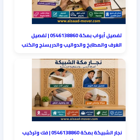
تفصيل أبواب بمكة 0546138860 | تفصيل
الغرف والمطابخ والدواليب والدريسنج والكنب
نجار الشبيكة بمكة 0546138860⁩ | فك وتركيب