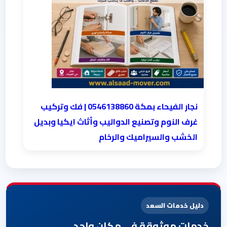
نجار الفيحاء بمكة 0546138860⁩ | فك وتركيب
غرف النوم وتصنيع الدواليب وأثاث ايكيا وبديل
الخشب والسيراميك والرخام
دليل خدمات السعد
خدمات موثوقة في مكان واحد