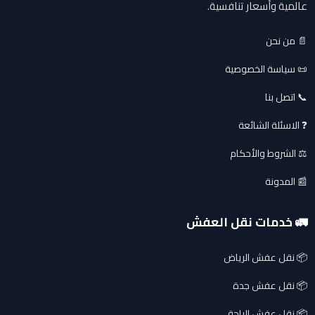
عالمية وأسعار تنافسية.
📄 من نحن
📜 سياسة الخصوصية
📞 اتصل بنا
❓ الاسئلة الشائعة
⚖️ الشروط والأحكام
📰 المدونة
🚛 خدمات نقل العفش
📦 نقل عفش الرياض
📦 نقل عفش جدة
📦 نقل عفش الباحة