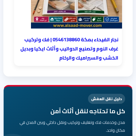
نجار الفيحاء بمكة 0546138860⁩ | فك وتركيب
غرف النوم وتصنيع الدواليب وأثاث ايكيا وبديل
الخشب والسيراميك والرخام
دليل نقل العفش
كل ما تحتاجه لنقل أثاث آمن
مدن وخدمات فك وتغليف وتركيب ونقل داخلي وبين المدن في
مكان واحد.