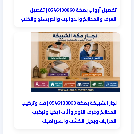
تفصيل أبواب بمكة 0546138860 | تفصيل
الغرف والمطابخ والدواليب والدريسنج والكنب
نجار الشبيكة بمكة 0546138860⁩ | فك وتركيب
المطابخ وغرف النوم وأثاث ايكيا وتركيب
المرايات وبديل الخشب والسيراميك