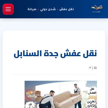
نقل عفش
•
شحن دولي
•
صيانة
فتح 
نقل عفش جدة السنابل
📅 | 📌