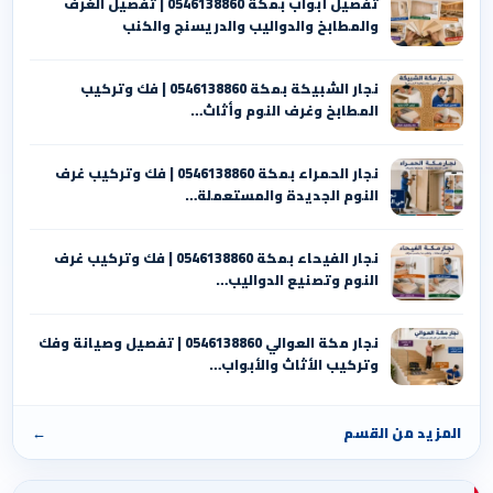
تفصيل أبواب بمكة 0546138860 | تفصيل الغرف
والمطابخ والدواليب والدريسنج والكنب
نجار الشبيكة بمكة 0546138860⁩ | فك وتركيب
المطابخ وغرف النوم وأثاث…
نجار الحمراء بمكة 0546138860⁩ | فك وتركيب غرف
النوم الجديدة والمستعملة…
نجار الفيحاء بمكة 0546138860⁩ | فك وتركيب غرف
النوم وتصنيع الدواليب…
نجار مكة العوالي 0546138860⁩ | تفصيل وصيانة وفك
وتركيب الأثاث والأبواب…
المزيد من القسم
←