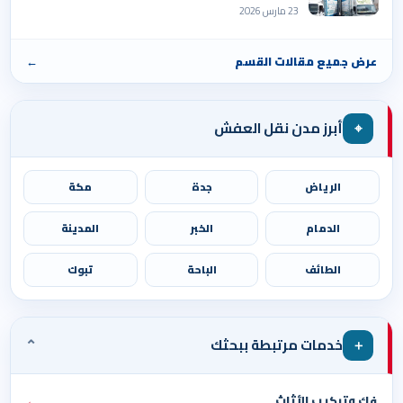
23 مارس 2026
عرض جميع مقالات القسم
←
⌖
أبرز مدن نقل العفش
الرياض
جدة
مكة
الدمام
الخبر
المدينة
الطائف
الباحة
تبوك
⌄
＋
خدمات مرتبطة ببحثك
فك وتركيب الأثاث
←