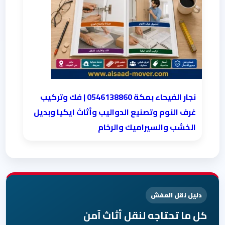
نجار الفيحاء بمكة 0546138860⁩ | فك وتركيب
غرف النوم وتصنيع الدواليب وأثاث ايكيا وبديل
الخشب والسيراميك والرخام
دليل نقل العفش
كل ما تحتاجه لنقل أثاث آمن