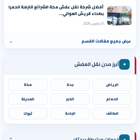
أفضل شركة نقل عفش مكة الشرائع النزهة الحمرا
بطحاء قريش العوالي…
23 مارس 2026
عرض جميع مقالات القسم
←
⌖
أبرز مدن نقل العفش
الرياض
جدة
مكة
الدمام
الخبر
المدينة
الطائف
الباحة
تبوك
⌄
＋
خدمات مرتبطة ببحثك