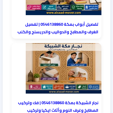
تفصيل أبواب بمكة 0546138860 | تفصيل
الغرف والمطابخ والدواليب والدريسنج والكنب
نجار الشبيكة بمكة 0546138860⁩ | فك وتركيب
المطابخ وغرف النوم وأثاث ايكيا وتركيب