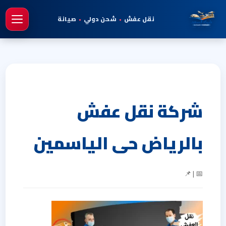
نقل عفش
•
شحن دولي
•
صيانة
فتح 
شركة نقل عفش
بالرياض حى الياسمين
📅 | 📌