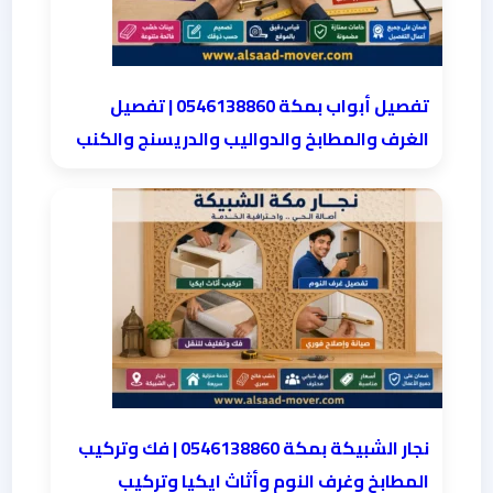
تفصيل أبواب بمكة 0546138860 | تفصيل
الغرف والمطابخ والدواليب والدريسنج والكنب
نجار الشبيكة بمكة 0546138860⁩ | فك وتركيب
المطابخ وغرف النوم وأثاث ايكيا وتركيب