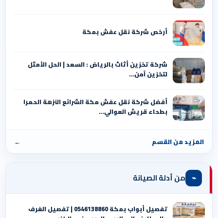
أرخص شركة نقل عفش بمكة
شركة تخزين أثاث بالرياض : السعد | الحل الأمثل
لتخزين آمن…
أفضل شركة نقل عفش مكة الشرائع النزهة الحمرا
بطحاء قريش العوالي…
المزيد من القسم
←
⌁
من أدلة الصيانة
تفصيل أبواب بمكة 0546138860 | تفصيل الغرف