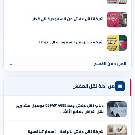
شركة نقل عفش من السعودية الي قطر
شركة شحن من السعودية الي تركيا
المزيد من القسم
←
▣
من أدلة نقل العفش
دباب نقل عفش جدة 0594014695 توصيل مشاوير
نقل اغراض بضائع اثاث…
شركة نقل عفش بالباحة – أسعار تنافسية