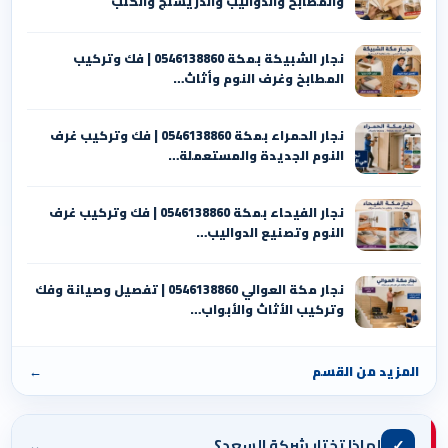
والمطابخ والدواليب والدريسنج والكنب
نجار الشبيكة بمكة 0546138860⁩ | فك وتركيب
المطابخ وغرف النوم وأثاث…
نجار الحمراء بمكة 0546138860⁩ | فك وتركيب غرف
النوم الجديدة والمستعملة…
نجار الفيحاء بمكة 0546138860⁩ | فك وتركيب غرف
النوم وتصنيع الدواليب…
نجار مكة العوالي 0546138860⁩ | تفصيل وصيانة وفك
وتركيب الأثاث والأبواب…
المزيد من القسم
←
⌄
✓
لماذا تختار شركة السعد؟