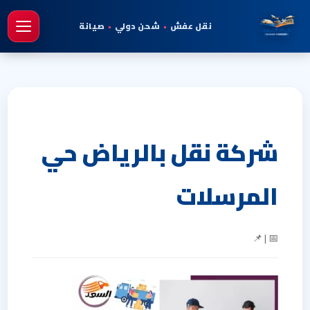
نقل عفش
•
شحن دولي
•
صيانة
فتح 
شركة نقل بالرياض حي
المرسلات
📅 | 📌