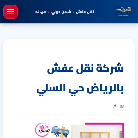
نقل عفش
•
شحن دولي
•
صيانة
فتح 
شركة نقل عفش
بالرياض حي السلي
📅 | 📌