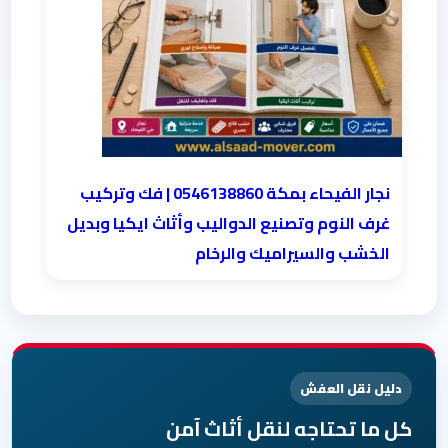
نجار الفيحاء بمكة 0546138860⁩ | فك وتركيب
غرف النوم وتصنيع الدواليب وأثاث ايكيا وبديل
الخشب والسيراميك والرخام
دليل نقل العفش
كل ما تحتاجه لنقل أثاث آمن