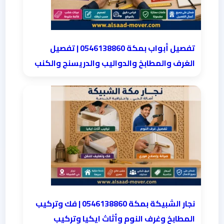
تفصيل أبواب بمكة 0546138860 | تفصيل
الغرف والمطابخ والدواليب والدريسنج والكنب
نجار الشبيكة بمكة 0546138860⁩ | فك وتركيب
المطابخ وغرف النوم وأثاث ايكيا وتركيب