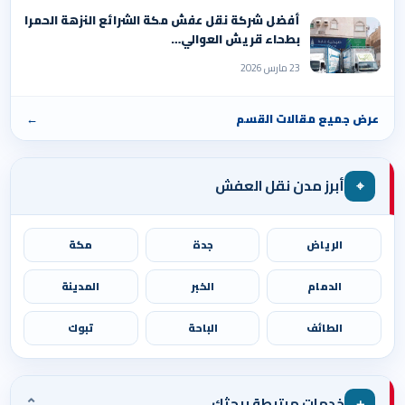
أفضل شركة نقل عفش مكة الشرائع النزهة الحمرا
بطحاء قريش العوالي…
23 مارس 2026
عرض جميع مقالات القسم
←
⌖
أبرز مدن نقل العفش
الرياض
جدة
مكة
الدمام
الخبر
المدينة
الطائف
الباحة
تبوك
⌄
＋
خدمات مرتبطة ببحثك