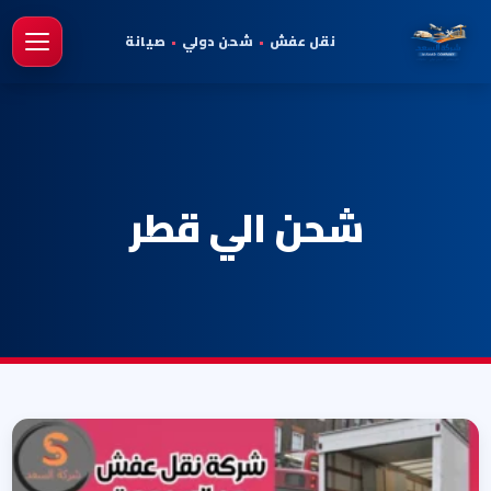
نقل عفش
•
شحن دولي
•
صيانة
فتح 
شحن الي قطر