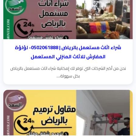
شراء اثاث مستعمل بالرياض | 0502061888- لؤلؤة
المفارش للاثاث المنزلي المستعمل
نحن من أكبر الشركات التي توفر لك إمكانية شراء اثاث مستعمل بالرياض
بكل سهولة،...