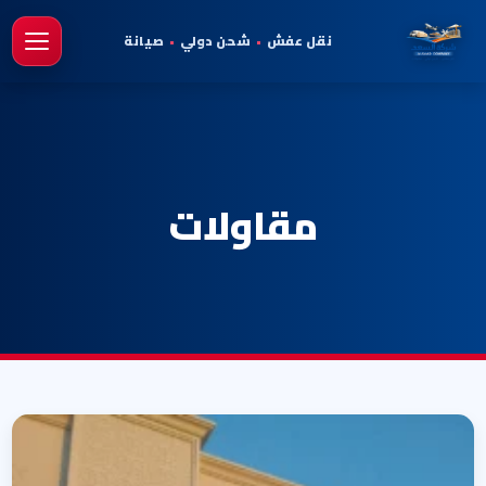
نقل عفش
•
شحن دولي
•
صيانة
فتح 
مقاولات