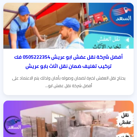
أفضل شركة نقل عفش ابو عريش 0505222354 فك
تركيب تغليف ضمان نقل اثاث بابو عريش
يحتاج نقل العفش لخبرة لضمان وصوله بأمان ولذلك يتم الاعتماد على
أفضل شركة نقل عفش ابو...