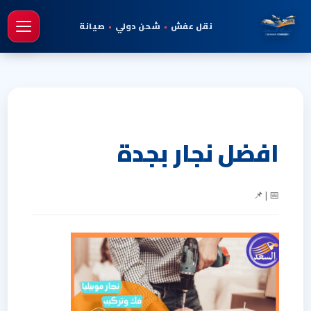
نقل عفش
•
شحن دولي
•
صيانة
فتح 
افضل نجار بجدة
📅 | 📌