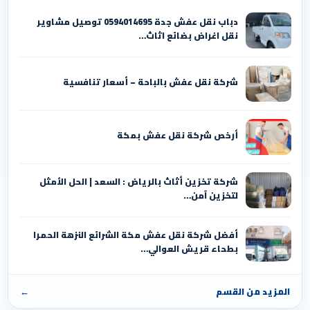
دباب نقل عفش جدة 0594014695 توصيل مشاوير
نقل اغراض بضائع اثاث…
شركة نقل عفش بالباحة – أسعار تنافسية
أرخص شركة نقل عفش بمكة
شركة تخزين أثاث بالرياض : السعد | الحل الأمثل
لتخزين آمن…
أفضل شركة نقل عفش مكة الشرائع النزهة الحمرا
بطحاء قريش العوالي…
المزيد من القسم
←