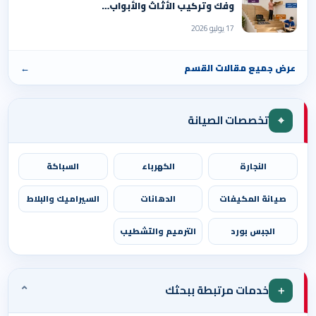
وفك وتركيب الأثاث والأبواب…
17 يوليو 2026
عرض جميع مقالات القسم
←
⌖
تخصصات الصيانة
النجارة
الكهرباء
السباكة
صيانة المكيفات
الدهانات
السيراميك والبلاط
الجبس بورد
الترميم والتشطيب
⌄
＋
خدمات مرتبطة ببحثك