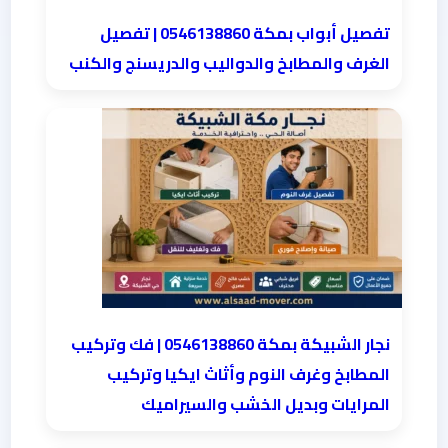
تفصيل أبواب بمكة 0546138860 | تفصيل
الغرف والمطابخ والدواليب والدريسنج والكنب
نجار الشبيكة بمكة 0546138860⁩ | فك وتركيب
المطابخ وغرف النوم وأثاث ايكيا وتركيب
المرايات وبديل الخشب والسيراميك