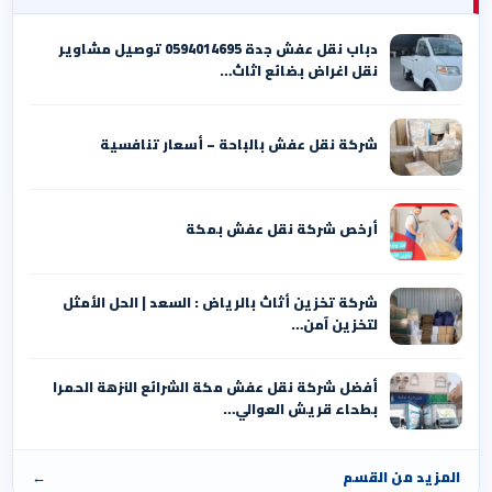
دباب نقل عفش جدة 0594014695 توصيل مشاوير
نقل اغراض بضائع اثاث…
شركة نقل عفش بالباحة – أسعار تنافسية
أرخص شركة نقل عفش بمكة
شركة تخزين أثاث بالرياض : السعد | الحل الأمثل
لتخزين آمن…
أفضل شركة نقل عفش مكة الشرائع النزهة الحمرا
بطحاء قريش العوالي…
المزيد من القسم
←