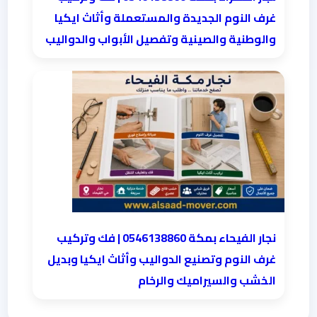
غرف النوم الجديدة والمستعملة وأثاث ايكيا
والوطنية والصينية وتفصيل الأبواب والدواليب
نجار الفيحاء بمكة 0546138860⁩ | فك وتركيب
غرف النوم وتصنيع الدواليب وأثاث ايكيا وبديل
الخشب والسيراميك والرخام