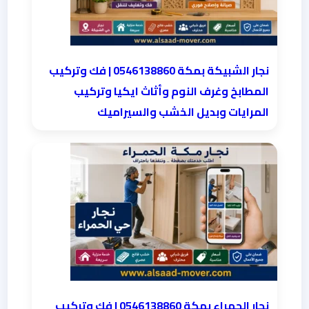
نجار الشبيكة بمكة 0546138860⁩ | فك وتركيب
المطابخ وغرف النوم وأثاث ايكيا وتركيب
المرايات وبديل الخشب والسيراميك
نجار الحمراء بمكة 0546138860⁩ | فك وتركيب