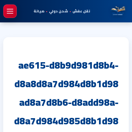
نقل عفش
•
شحن دولي
•
صيانة
فتح 
ae615-d8b9d981d8b4-
d8a8d8a7d984d8b1d98
ad8a7d8b6-d8add98a-
d8a7d984d985d8b1d98