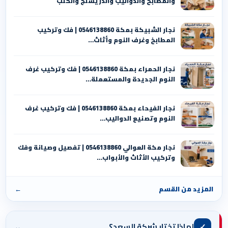
والمطابخ والدواليب والدريسنج والكنب
نجار الشبيكة بمكة 0546138860⁩ | فك وتركيب
المطابخ وغرف النوم وأثاث…
نجار الحمراء بمكة 0546138860⁩ | فك وتركيب غرف
النوم الجديدة والمستعملة…
نجار الفيحاء بمكة 0546138860⁩ | فك وتركيب غرف
النوم وتصنيع الدواليب…
نجار مكة العوالي 0546138860⁩ | تفصيل وصيانة وفك
وتركيب الأثاث والأبواب…
المزيد من القسم
←
⌄
✓
لماذا تختار شركة السعد؟