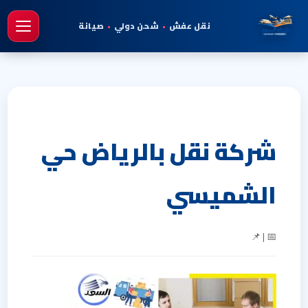
نقل عفش
•
شحن دولي
•
صيانة
فتح 
شركة نقل بالرياض حي
الشميسي
📅 | 📌