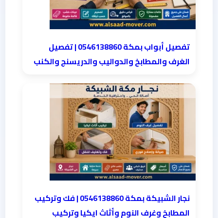
تفصيل أبواب بمكة 0546138860 | تفصيل
الغرف والمطابخ والدواليب والدريسنج والكنب
نجار الشبيكة بمكة 0546138860⁩ | فك وتركيب
المطابخ وغرف النوم وأثاث ايكيا وتركيب