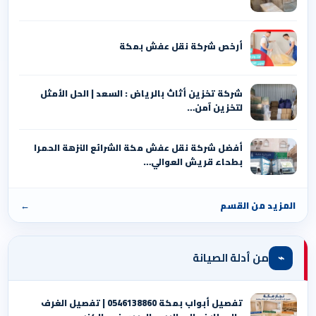
أرخص شركة نقل عفش بمكة
شركة تخزين أثاث بالرياض : السعد | الحل الأمثل
لتخزين آمن…
أفضل شركة نقل عفش مكة الشرائع النزهة الحمرا
بطحاء قريش العوالي…
المزيد من القسم
←
⌁
من أدلة الصيانة
تفصيل أبواب بمكة 0546138860 | تفصيل الغرف