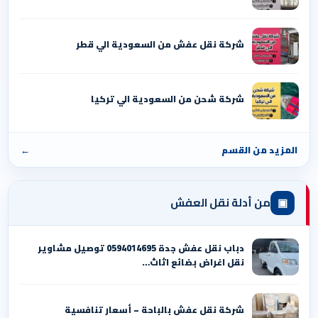
شركة نقل عفش من السعودية الي قطر
شركة شحن من السعودية الي تركيا
المزيد من القسم
←
▣
من أدلة نقل العفش
دباب نقل عفش جدة 0594014695 توصيل مشاوير
نقل اغراض بضائع اثاث…
شركة نقل عفش بالباحة – أسعار تنافسية