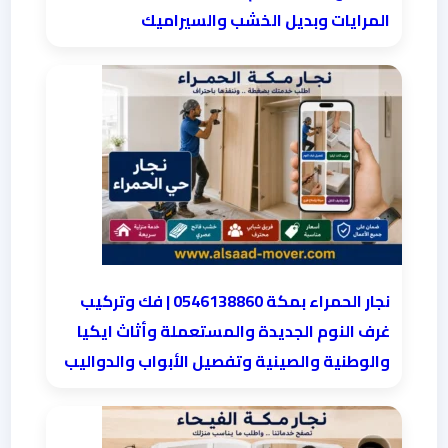
المرايات وبديل الخشب والسيراميك
نجار الحمراء بمكة 0546138860⁩ | فك وتركيب
غرف النوم الجديدة والمستعملة وأثاث ايكيا
والوطنية والصينية وتفصيل الأبواب والدواليب