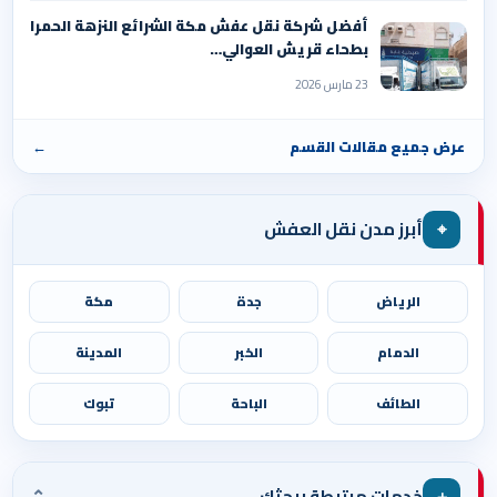
أفضل شركة نقل عفش مكة الشرائع النزهة الحمرا
بطحاء قريش العوالي…
23 مارس 2026
عرض جميع مقالات القسم
←
⌖
أبرز مدن نقل العفش
الرياض
جدة
مكة
الدمام
الخبر
المدينة
الطائف
الباحة
تبوك
⌄
＋
خدمات مرتبطة ببحثك