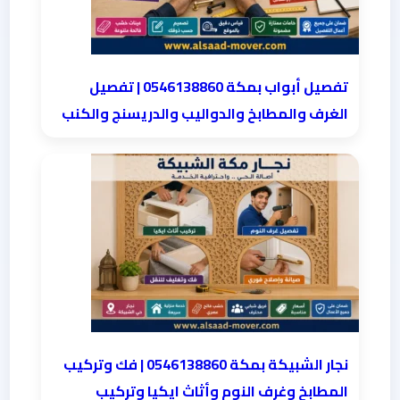
تفصيل أبواب بمكة 0546138860 | تفصيل
الغرف والمطابخ والدواليب والدريسنج والكنب
نجار الشبيكة بمكة 0546138860⁩ | فك وتركيب
المطابخ وغرف النوم وأثاث ايكيا وتركيب