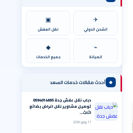
▣
✈
الشحن الدولي
نقل العفش
◆
⌁
الصيانة
جميع الخدمات
◆
أحدث مقالات خدمات السعد
دباب نقل عفش جدة 0594014695
توصيل مشاوير نقل اغراض بضائع
اثاث…
11 يوليو 2026