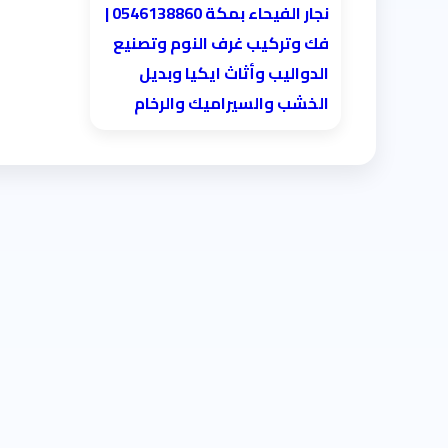
نجار الفيحاء بمكة 0546138860⁩ |
فك وتركيب غرف النوم وتصنيع
الدواليب وأثاث ايكيا وبديل
الخشب والسيراميك والرخام