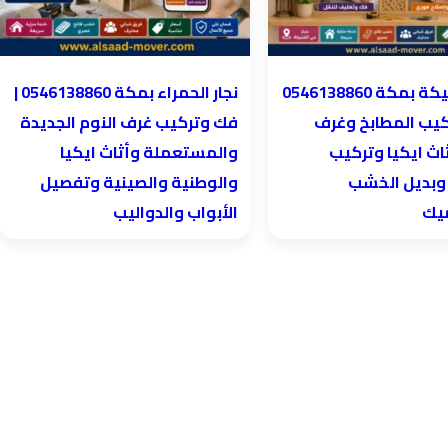
نجار الحمراء بمكة 0546138860⁩ |
كيب المطابخ وغرف
فك وتركيب غرف النوم الجديدة
اث ايكيا وتركيب
والمستعملة وأثاث ايكيا
 وبديل الخشب
والوطنية والصينية وتفصيل
ميك
الأبواب والدواليب