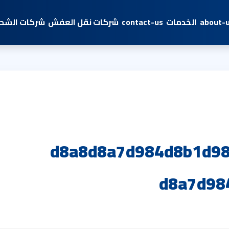
about-
الخدمات
contact-us
شركات نقل العفش
شركات الشحن
d8a8d8a7d984d8b1d98
d8a7d98