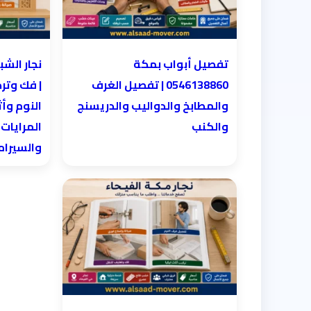
تفصيل أبواب بمكة
0546138860 | تفصيل الغرف
| فك وتر
والمطابخ والدواليب والدريسنج
النوم وأث
والكنب
المرايات
والسيرا