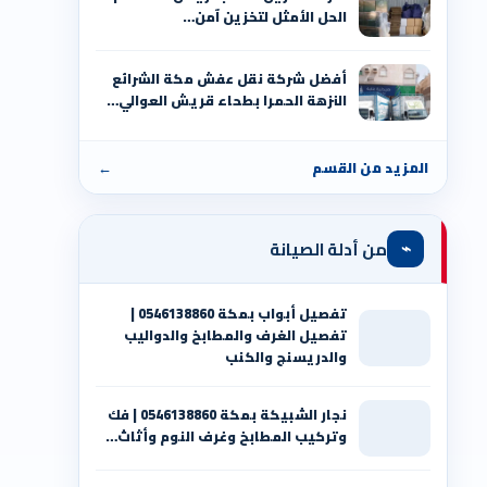
الحل الأمثل لتخزين آمن…
أفضل شركة نقل عفش مكة الشرائع
النزهة الحمرا بطحاء قريش العوالي…
المزيد من القسم
←
⌁
من أدلة الصيانة
تفصيل أبواب بمكة 0546138860 |
تفصيل الغرف والمطابخ والدواليب
والدريسنج والكنب
نجار الشبيكة بمكة 0546138860⁩ | فك
وتركيب المطابخ وغرف النوم وأثاث…