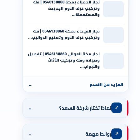
نجار الحمراء بمكة 0546138860⁩ | فك
وتركيب غرف النوم الجديدة
والمستعملة…
نجار الفيحاء بمكة 0546138860⁩ | فك
وتركيب غرف النوم وتصنيع الدواليب…
نجار مكة العوالي 0546138860⁩ | تفصيل
وصيانة وفك وتركيب الأثاث
والأبواب…
المزيد من القسم
←
⌄
✓
لماذا تختار شركة السعد؟
⌄
↗
روابط مهمة