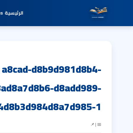
الرئيسية
us
a8cad-d8b9d981d8b4-
ad8a7d8b6-d8add989-
4d8b3d984d8a7d985-1
📅 | 📌