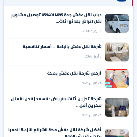
دباب نقل عفش جدة 0594014695 توصيل مشاوير
نقل اغراض بضائع اثاث…
11 يوليو 2026
شركة نقل عفش بالباحة – أسعار تنافسية
3 أبريل 2026
أرخص شركة نقل عفش بمكة
24 مارس 2026
شركة تخزين أثاث بالرياض : السعد | الحل الأمثل
لتخزين آمن…
24 مارس 2026
أفضل شركة نقل عفش مكة الشرائع النزهة الحمرا
بطحاء قريش العوالي…