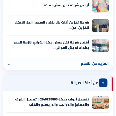
أرخص شركة نقل عفش بمكة
شركة تخزين أثاث بالرياض : السعد | الحل الأمثل
لتخزين آمن…
أفضل شركة نقل عفش مكة الشرائع النزهة الحمرا
بطحاء قريش العوالي…
المزيد من القسم
←
⌁
من أدلة الصيانة
تفصيل أبواب بمكة 0546138860 | تفصيل الغرف
والمطابخ والدواليب والدريسنج والكنب