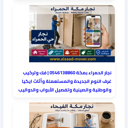
نجار الحمراء بمكة 0546138860⁩ | فك وتركيب
غرف النوم الجديدة والمستعملة وأثاث ايكيا
والوطنية والصينية وتفصيل الأبواب والدواليب