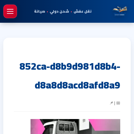
نقل عفش
•
شحن دولي
•
صيانة
فتح 
852ca-d8b9d981d8b4-
d8a8d8acd8afd8a9
📅 | 📌