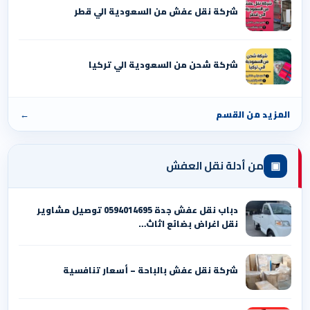
شركة نقل عفش من السعودية الي قطر
شركة شحن من السعودية الي تركيا
المزيد من القسم
←
▣
من أدلة نقل العفش
دباب نقل عفش جدة 0594014695 توصيل مشاوير
نقل اغراض بضائع اثاث…
شركة نقل عفش بالباحة – أسعار تنافسية