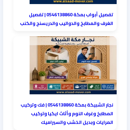
تفصيل أبواب بمكة 0546138860 | تفصيل
الغرف والمطابخ والدواليب والدريسنج والكنب
نجار الشبيكة بمكة 0546138860⁩ | فك وتركيب
المطابخ وغرف النوم وأثاث ايكيا وتركيب
المرايات وبديل الخشب والسيراميك