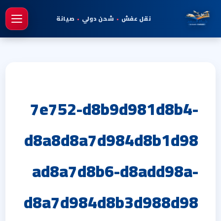
نقل عفش
•
شحن دولي
•
صيانة
فتح 
7e752-d8b9d981d8b4-
d8a8d8a7d984d8b1d98
ad8a7d8b6-d8add98a-
d8a7d984d8b3d988d98