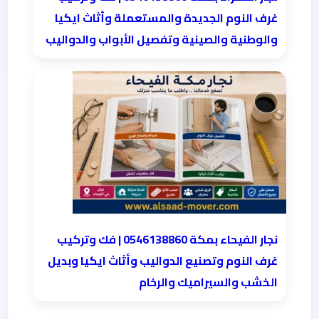
غرف النوم الجديدة والمستعملة وأثاث ايكيا
والوطنية والصينية وتفصيل الأبواب والدواليب
نجار الفيحاء بمكة 0546138860⁩ | فك وتركيب
غرف النوم وتصنيع الدواليب وأثاث ايكيا وبديل
الخشب والسيراميك والرخام