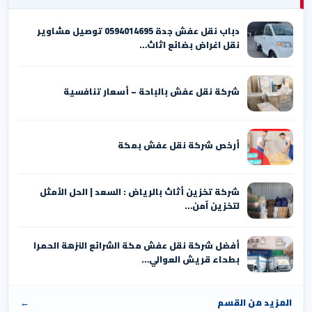
دباب نقل عفش جدة 0594014695 توصيل مشاوير
نقل اغراض بضائع اثاث…
شركة نقل عفش بالباحة – أسعار تنافسية
أرخص شركة نقل عفش بمكة
شركة تخزين أثاث بالرياض : السعد | الحل الأمثل
لتخزين آمن…
أفضل شركة نقل عفش مكة الشرائع النزهة الحمرا
بطحاء قريش العوالي…
المزيد من القسم
←