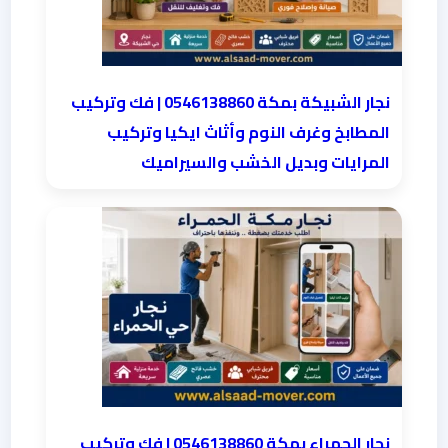
نجار الشبيكة بمكة 0546138860⁩ | فك وتركيب
المطابخ وغرف النوم وأثاث ايكيا وتركيب
المرايات وبديل الخشب والسيراميك
نجار الحمراء بمكة 0546138860⁩ | فك وتركيب