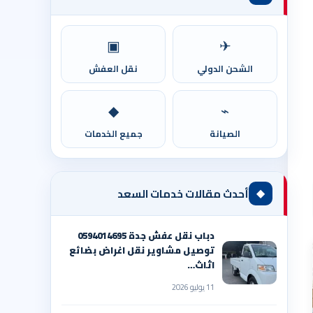
▣
✈
الشحن الدولي
نقل العفش
◆
⌁
الصيانة
جميع الخدمات
◆
أحدث مقالات خدمات السعد
دباب نقل عفش جدة 0594014695
توصيل مشاوير نقل اغراض بضائع
اثاث…
11 يوليو 2026