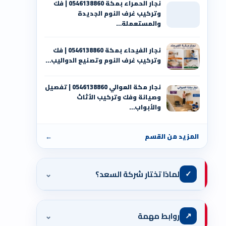
نجار الحمراء بمكة 0546138860⁩ | فك
وتركيب غرف النوم الجديدة
والمستعملة…
نجار الفيحاء بمكة 0546138860⁩ | فك
وتركيب غرف النوم وتصنيع الدواليب…
نجار مكة العوالي 0546138860⁩ | تفصيل
وصيانة وفك وتركيب الأثاث
والأبواب…
المزيد من القسم
←
⌄
✓
لماذا تختار شركة السعد؟
⌄
↗
روابط مهمة