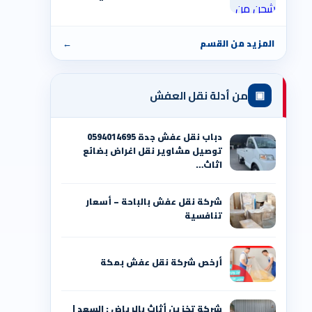
المزيد من القسم
←
▣
من أدلة نقل العفش
دباب نقل عفش جدة 0594014695
توصيل مشاوير نقل اغراض بضائع
اثاث…
شركة نقل عفش بالباحة – أسعار
تنافسية
أرخص شركة نقل عفش بمكة
شركة تخزين أثاث بالرياض : السعد |