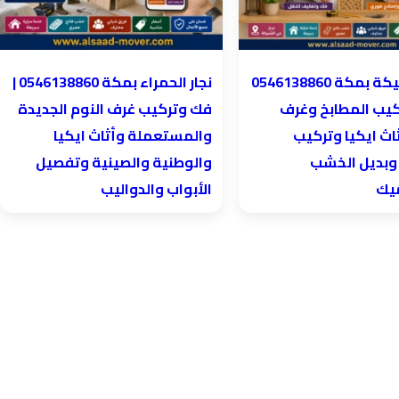
نجار الحمراء بمكة 0546138860⁩ |
كيب المطابخ وغرف
فك وتركيب غرف النوم الجديدة
اث ايكيا وتركيب
والمستعملة وأثاث ايكيا
 وبديل الخشب
والوطنية والصينية وتفصيل
ميك
الأبواب والدواليب