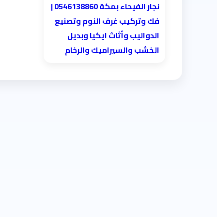
نجار الفيحاء بمكة 0546138860⁩ |
فك وتركيب غرف النوم وتصنيع
الدواليب وأثاث ايكيا وبديل
الخشب والسيراميك والرخام