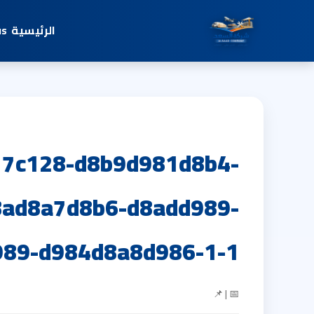
الرئيسية
us
7c128-d8b9d981d8b4-
ad8a7d8b6-d8add989-
989-d984d8a8d986-1-1
📅 | 📌