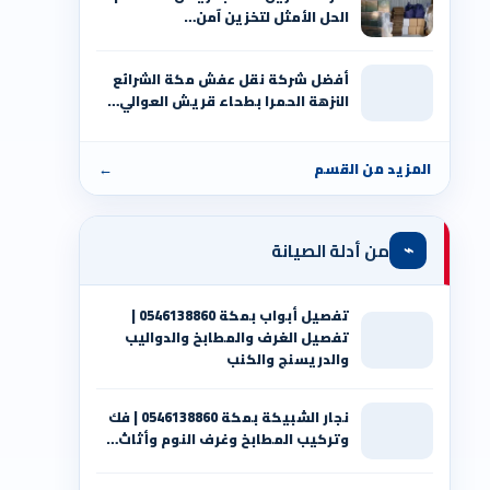
الحل الأمثل لتخزين آمن…
أفضل شركة نقل عفش مكة الشرائع
النزهة الحمرا بطحاء قريش العوالي…
المزيد من القسم
←
⌁
من أدلة الصيانة
تفصيل أبواب بمكة 0546138860 |
تفصيل الغرف والمطابخ والدواليب
والدريسنج والكنب
نجار الشبيكة بمكة 0546138860⁩ | فك
وتركيب المطابخ وغرف النوم وأثاث…