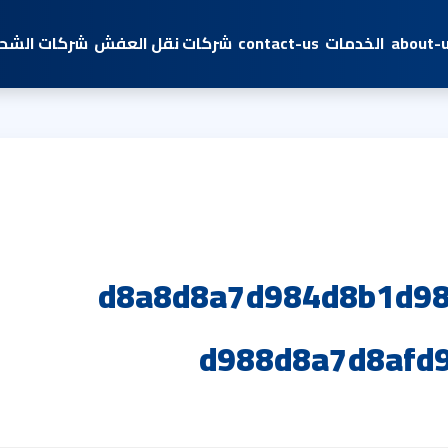
about-
الخدمات
contact-us
شركات نقل العفش
شركات الشحن
d8a8d8a7d984d8b1d98
d988d8a7d8afd