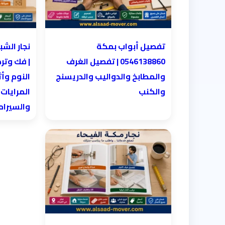
تفصيل أبواب بمكة
0546138860 | تفصيل الغرف
| فك وتر
والمطابخ والدواليب والدريسنج
النوم وأث
والكنب
المرايات
والسيرا