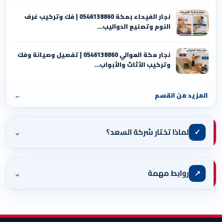
نجار الفيحاء بمكة 0546138860⁩ | فك وتركيب غرف
النوم وتصنيع الدواليب…
نجار مكة العوالي 0546138860⁩ | تفصيل وصيانة وفك
وتركيب الأثاث والأبواب…
المزيد من القسم
←
⌄
✓
لماذا تختار شركة السعد؟
⌄
↗
روابط مهمة