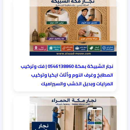
نجار الشبيكة بمكة 0546138860⁩ | فك وتركيب
المطابخ وغرف النوم وأثاث ايكيا وتركيب
المرايات وبديل الخشب والسيراميك