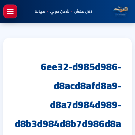
نقل عفش
•
شحن دولي
•
صيانة
فتح 
6ee32-d985d986-
d8acd8afd8a9-
d8a7d984d989-
d8b3d984d8b7d986d8a