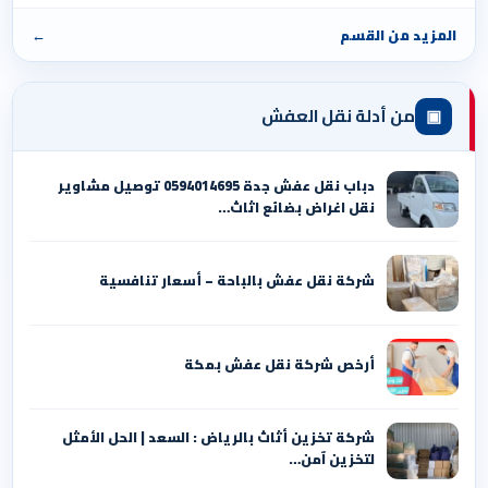
المزيد من القسم
←
▣
من أدلة نقل العفش
دباب نقل عفش جدة 0594014695 توصيل مشاوير
نقل اغراض بضائع اثاث…
شركة نقل عفش بالباحة – أسعار تنافسية
أرخص شركة نقل عفش بمكة
شركة تخزين أثاث بالرياض : السعد | الحل الأمثل
لتخزين آمن…