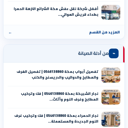
أفضل شركة نقل عفش مكة الشرائع النزهة الحمرا
بطحاء قريش العوالي…
المزيد من القسم
←
⌁
من أدلة الصيانة
تفصيل أبواب بمكة 0546138860 | تفصيل الغرف
والمطابخ والدواليب والدريسنج والكنب
نجار الشبيكة بمكة 0546138860⁩ | فك وتركيب
المطابخ وغرف النوم وأثاث…
نجار الحمراء بمكة 0546138860⁩ | فك وتركيب غرف
النوم الجديدة والمستعملة…