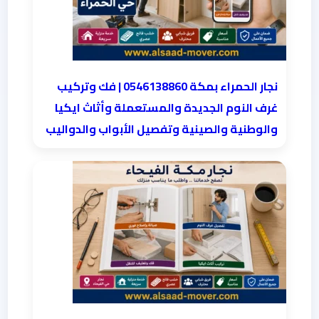
نجار الحمراء بمكة 0546138860⁩ | فك وتركيب
غرف النوم الجديدة والمستعملة وأثاث ايكيا
والوطنية والصينية وتفصيل الأبواب والدواليب