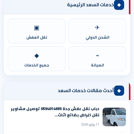
◆
خدمات السعد الرئيسية
▣
✈
الشحن الدولي
نقل العفش
◆
⌁
الصيانة
جميع الخدمات
◆
أحدث مقالات خدمات السعد
دباب نقل عفش جدة 0594014695 توصيل مشاوير
نقل اغراض بضائع اثاث…
11 يوليو 2026