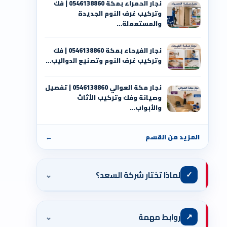
نجار الحمراء بمكة 0546138860⁩ | فك
وتركيب غرف النوم الجديدة
والمستعملة…
نجار الفيحاء بمكة 0546138860⁩ | فك
وتركيب غرف النوم وتصنيع الدواليب…
نجار مكة العوالي 0546138860⁩ | تفصيل
وصيانة وفك وتركيب الأثاث
والأبواب…
المزيد من القسم
←
⌄
✓
لماذا تختار شركة السعد؟
⌄
↗
روابط مهمة