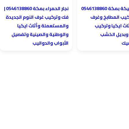
نجار الحمراء بمكة 0546138860⁩ |
كيب المطابخ وغرف
فك وتركيب غرف النوم الجديدة
اث ايكيا وتركيب
والمستعملة وأثاث ايكيا
 وبديل الخشب
والوطنية والصينية وتفصيل
ميك
الأبواب والدواليب