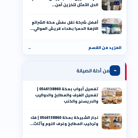
الحل الأمثل لتخزين آمن…
أفضل شركة نقل عفش مكة الشرائع
النزهة الحمرا بطحاء قريش العوالي…
المزيد من القسم
←
⌁
من أدلة الصيانة
تفصيل أبواب بمكة 0546138860 |
تفصيل الغرف والمطابخ والدواليب
والدريسنج والكنب
نجار الشبيكة بمكة 0546138860⁩ | فك
وتركيب المطابخ وغرف النوم وأثاث…