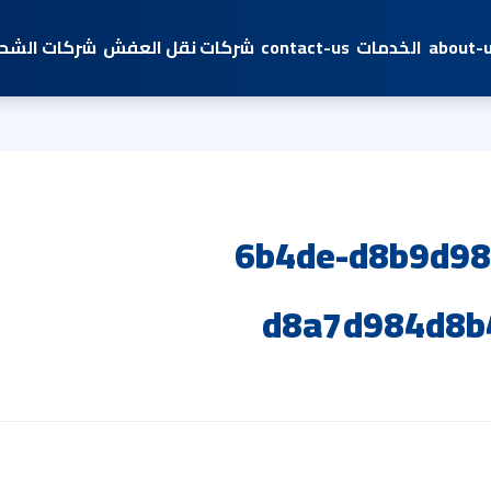
about-
الخدمات
contact-us
شركات نقل العفش
شركات الشحن
6b4de-d8b9d98
d8a7d984d8b