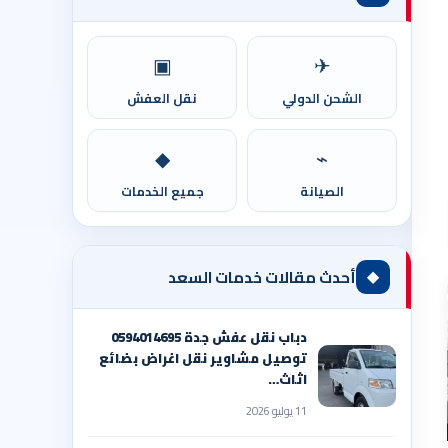
▣
✈
الشحن الدولي
نقل العفش
◆
⌁
الصيانة
جميع الخدمات
◆
أحدث مقالات خدمات السعد
دباب نقل عفش جدة 0594014695
توصيل مشاوير نقل اغراض بضائع
اثاث…
11 يوليو 2026