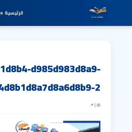
الرئيسية
us
1d8b4-d985d983d8a9-
4d8b1d8a7d8a6d8b9-2
📅 | 📌