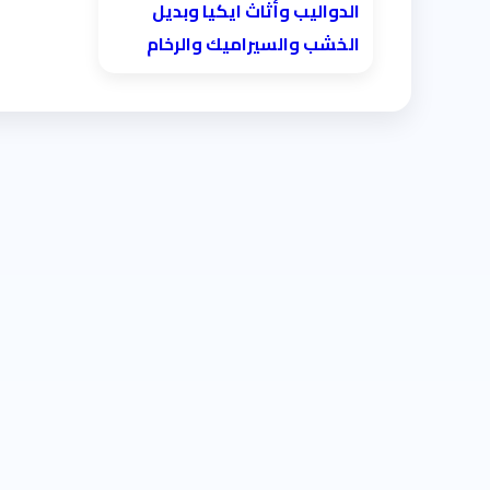
الدواليب وأثاث ايكيا وبديل
الخشب والسيراميك والرخام