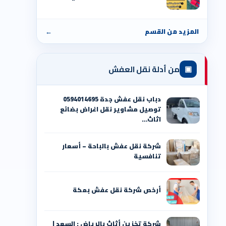
المزيد من القسم
←
▣
من أدلة نقل العفش
دباب نقل عفش جدة 0594014695
توصيل مشاوير نقل اغراض بضائع
اثاث…
شركة نقل عفش بالباحة – أسعار
تنافسية
أرخص شركة نقل عفش بمكة
شركة تخزين أثاث بالرياض : السعد |