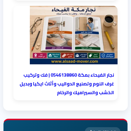
نجار الفيحاء بمكة 0546138860⁩ | فك وتركيب
غرف النوم وتصنيع الدواليب وأثاث ايكيا وبديل
الخشب والسيراميك والرخام