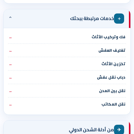
⌄
＋
خدمات مرتبطة ببحثك
فك وتركيب الأثاث
←
تغليف العفش
←
تخزين الأثاث
←
دباب نقل عفش
←
نقل بين المدن
←
نقل المكاتب
←
✈
من أدلة الشحن الدولي