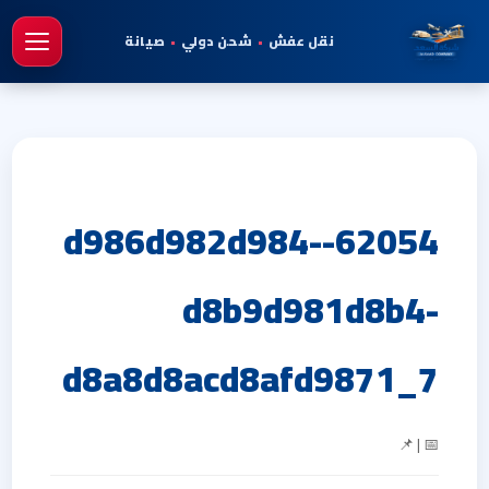
نقل عفش
•
شحن دولي
•
صيانة
فتح 
62054-d986d982d984-
d8b9d981d8b4-
d8a8d8acd8afd9871_7
📅 | 📌