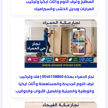
المطابخ وغرف النوم وأثاث ايكيا وتركيب
المرايات وبديل الخشب والسيراميك
نجار الحمراء بمكة 0546138860⁩ | فك وتركيب
غرف النوم الجديدة والمستعملة وأثاث ايكيا
والوطنية والصينية وتفصيل الأبواب والدواليب