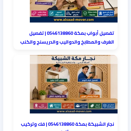
تفصيل أبواب بمكة 0546138860 | تفصيل
الغرف والمطابخ والدواليب والدريسنج والكنب
نجار الشبيكة بمكة 0546138860⁩ | فك وتركيب