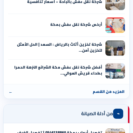
شركة نقل عفش بالباحة – أسعار تنافسية
أرخص شركة نقل عفش بمكة
شركة تخزين أثاث بالرياض : السعد | الحل الأمثل
لتخزين آمن…
أفضل شركة نقل عفش مكة الشرائع النزهة الحمرا
بطحاء قريش العوالي…
المزيد من القسم
←
⌁
من أدلة الصيانة
تفصيل أبواب بمكة 0546138860 | تفصيل الغرف