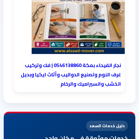
نجار الفيحاء بمكة 0546138860⁩ | فك وتركيب
غرف النوم وتصنيع الدواليب وأثاث ايكيا وبديل
الخشب والسيراميك والرخام
دليل خدمات السعد
خدمات موثوقة في مكان واحد