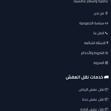
عالمية وأسعار تنافسية.
📄 من نحن
📜 سياسة الخصوصية
📞 اتصل بنا
❓ الاسئلة الشائعة
⚖️ الشروط والأحكام
📰 المدونة
🚛 خدمات نقل العفش
📦 نقل عفش الرياض
📦 نقل عفش جدة
📦 نقل عفش الباحة