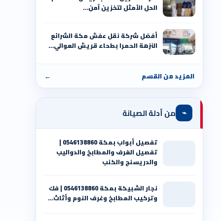
الحل الأمثل لتخزين آمن…
أفضل شركة نقل عفش مكة الشرائع
النزهة الحمرا بطحاء قريش العوالي…
المزيد من القسم
←
⌁
من أدلة الصيانة
تفصيل أبواب بمكة 0546138860 |
تفصيل الغرف والمطابخ والدواليب
والدريسنج والكنب
نجار الشبيكة بمكة 0546138860⁩ | فك
وتركيب المطابخ وغرف النوم وأثاث…