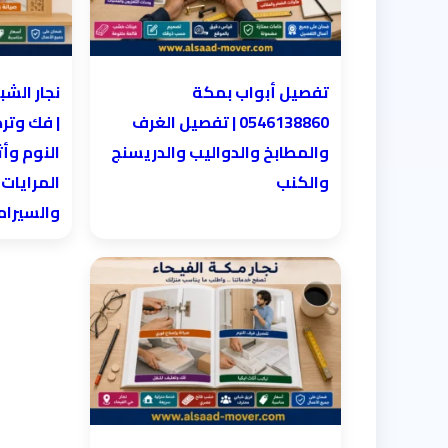
تفصيل أبواب بمكة
0546138860 | تفصيل الغرف
| فك وتر
والمطابخ والدواليب والدريسنج
النوم وأث
والكنب
المرايات
والسيرا