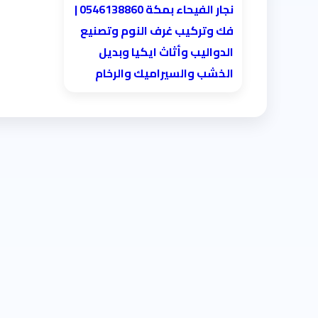
نجار الفيحاء بمكة 0546138860⁩ |
فك وتركيب غرف النوم وتصنيع
الدواليب وأثاث ايكيا وبديل
الخشب والسيراميك والرخام