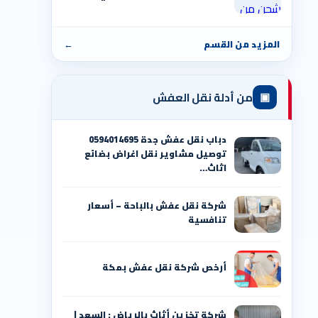
المزيد من القسم
←
▣
من أدلة نقل العفش
دباب نقل عفش جدة 0594014695
توصيل مشاوير نقل اغراض بضائع
اثاث…
شركة نقل عفش بالباحة – أسعار
تنافسية
أرخص شركة نقل عفش بمكة
شركة تخزين أثاث بالرياض : السعد |