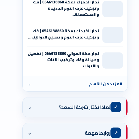
نجار الحمراء بمكة 0546138860⁩ | فك
وتركيب غرف النوم الجديدة
والمستعملة…
نجار الفيحاء بمكة 0546138860⁩ | فك
وتركيب غرف النوم وتصنيع الدواليب…
نجار مكة العوالي 0546138860⁩ | تفصيل
وصيانة وفك وتركيب الأثاث
والأبواب…
المزيد من القسم
←
⌄
✓
لماذا تختار شركة السعد؟
⌄
↗
روابط مهمة