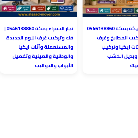
نجار الحمراء بمكة 0546138860⁩ |
كيب المطابخ وغرف
فك وتركيب غرف النوم الجديدة
اث ايكيا وتركيب
والمستعملة وأثاث ايكيا
 وبديل الخشب
والوطنية والصينية وتفصيل
ميك
الأبواب والدواليب