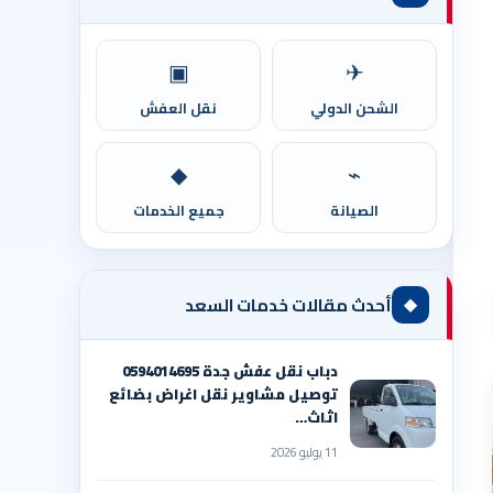
▣
✈
الشحن الدولي
نقل العفش
◆
⌁
الصيانة
جميع الخدمات
◆
أحدث مقالات خدمات السعد
دباب نقل عفش جدة 0594014695
توصيل مشاوير نقل اغراض بضائع
اثاث…
11 يوليو 2026