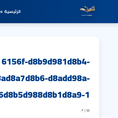
الرئيسية
us
6156f-d8b9d981d8b4-
ad8a7d8b6-d8add98a-
6d8b5d988d8b1d8a9-1
📅 | 📌