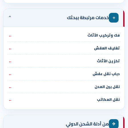
⌄
＋
خدمات مرتبطة ببحثك
فك وتركيب الأثاث
←
تغليف العفش
←
تخزين الأثاث
←
دباب نقل عفش
←
نقل بين المدن
←
نقل المكاتب
←
✈
من أدلة الشحن الدولي