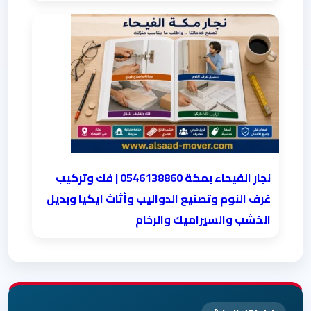
نجار الفيحاء بمكة 0546138860⁩ | فك وتركيب
غرف النوم وتصنيع الدواليب وأثاث ايكيا وبديل
الخشب والسيراميك والرخام