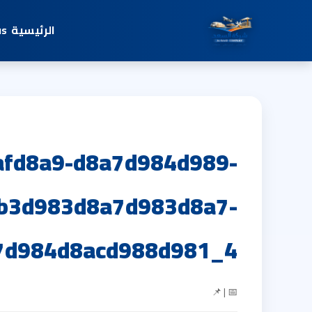
الرئيسية
us
afd8a9-d8a7d984d989-
b3d983d8a7d983d8a7-
7d984d8acd988d981_4
📅 | 📌