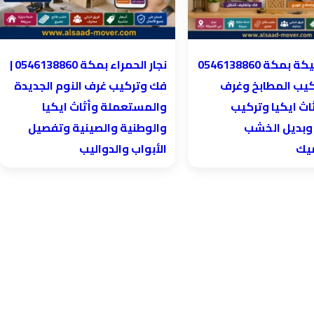
نجار الحمراء بمكة 0546138860⁩ |
كيب المطابخ وغرف
فك وتركيب غرف النوم الجديدة
اث ايكيا وتركيب
والمستعملة وأثاث ايكيا
 وبديل الخشب
والوطنية والصينية وتفصيل
ميك
الأبواب والدواليب