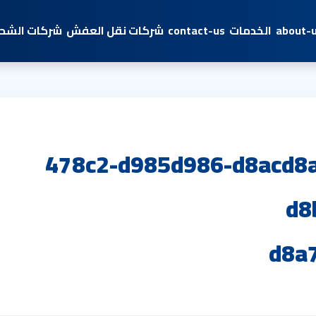
about-
الخدمات
contact-us
شركات نقل العفش
شركات الشحن
478c2-d985d986-d8acd8
d8
d8a