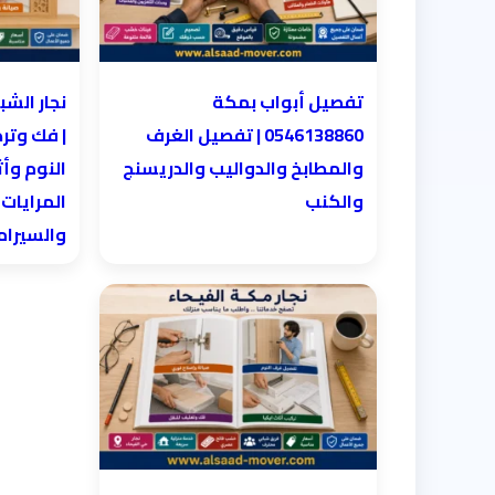
تفصيل أبواب بمكة
0546138860 | تفصيل الغرف
| فك وتر
والمطابخ والدواليب والدريسنج
النوم وأث
والكنب
المرايات
والسيرا