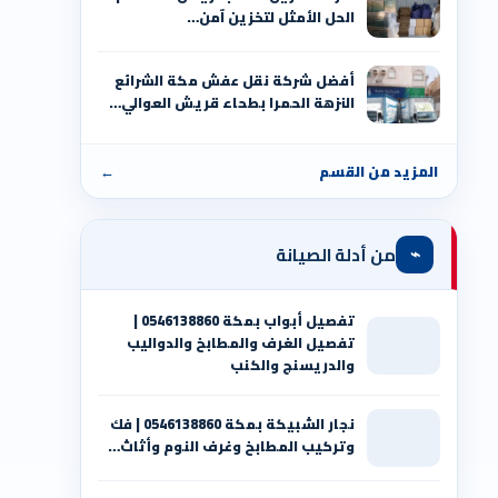
الحل الأمثل لتخزين آمن…
أفضل شركة نقل عفش مكة الشرائع
النزهة الحمرا بطحاء قريش العوالي…
المزيد من القسم
←
⌁
من أدلة الصيانة
تفصيل أبواب بمكة 0546138860 |
تفصيل الغرف والمطابخ والدواليب
والدريسنج والكنب
نجار الشبيكة بمكة 0546138860⁩ | فك
وتركيب المطابخ وغرف النوم وأثاث…