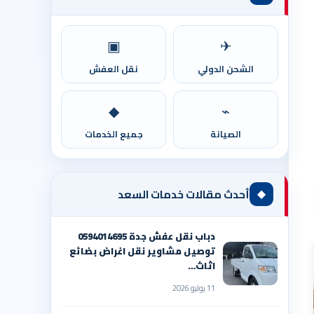
▣
✈
الشحن الدولي
نقل العفش
◆
⌁
الصيانة
جميع الخدمات
◆
أحدث مقالات خدمات السعد
دباب نقل عفش جدة 0594014695
توصيل مشاوير نقل اغراض بضائع
اثاث…
11 يوليو 2026