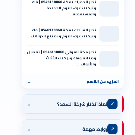
نجار الحمراء بمكة 0546138860⁩ | فك
وتركيب غرف النوم الجديدة
والمستعملة…
نجار الفيحاء بمكة 0546138860⁩ | فك
وتركيب غرف النوم وتصنيع الدواليب…
نجار مكة العوالي 0546138860⁩ | تفصيل
وصيانة وفك وتركيب الأثاث
والأبواب…
المزيد من القسم
←
⌄
✓
لماذا تختار شركة السعد؟
⌄
↗
روابط مهمة