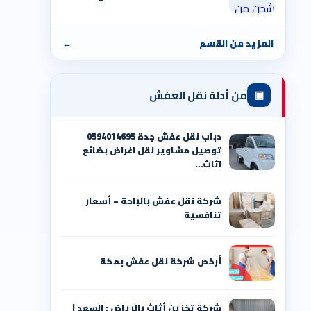
المزيد من القسم
←
▣
من أدلة نقل العفش
دباب نقل عفش جدة 0594014695
توصيل مشاوير نقل اغراض بضائع
اثاث…
شركة نقل عفش بالباحة – أسعار
تنافسية
أرخص شركة نقل عفش بمكة
شركة تخزين أثاث بالرياض : السعد |