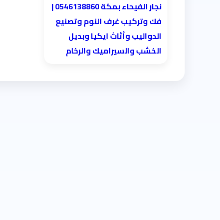
نجار الفيحاء بمكة 0546138860⁩ |
فك وتركيب غرف النوم وتصنيع
الدواليب وأثاث ايكيا وبديل
الخشب والسيراميك والرخام