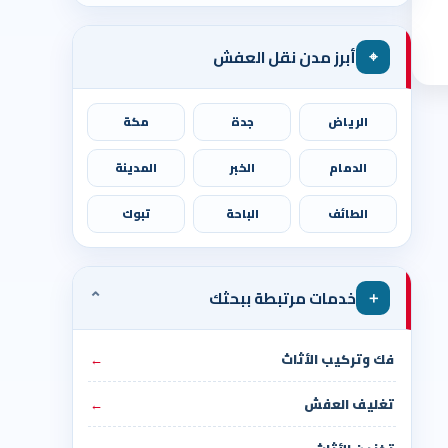
⌖
أبرز مدن نقل العفش
الرياض
جدة
مكة
الدمام
الخبر
المدينة
الطائف
الباحة
تبوك
⌄
＋
خدمات مرتبطة ببحثك
فك وتركيب الأثاث
←
تغليف العفش
←