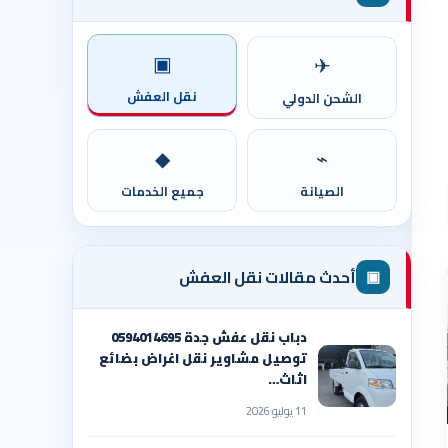
▣
✈
نقل العفش
الشحن الدولي
◆
⌁
الصيانة
جميع الخدمات
▣
أحدث مقالات نقل العفش
دباب نقل عفش جدة 0594014695
توصيل مشاوير نقل اغراض بضائع
اثاث…
11 يوليو 2026