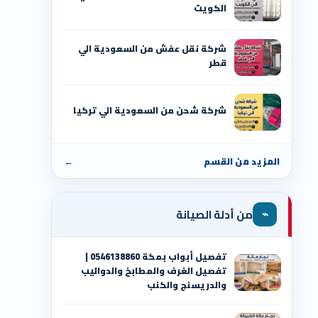
الكويت
شركة نقل عفش من السعودية الي
قطر
شركة شحن من السعودية الي تركيا
المزيد من القسم
←
⌁
من أدلة الصيانة
تفصيل أبواب بمكة 0546138860 |
تفصيل الغرف والمطابخ والدواليب
والدريسنج والكنب