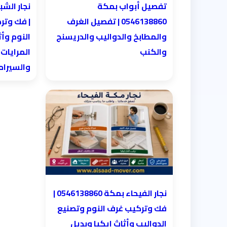
تفصيل أبواب بمكة
0546138860 | تفصيل الغرف
| فك وتر
والمطابخ والدواليب والدريسنج
النوم وأث
والكنب
المرايات
والسيرا
نجار الفيحاء بمكة 0546138860⁩ |
فك وتركيب غرف النوم وتصنيع
الدواليب وأثاث ايكيا وبديل