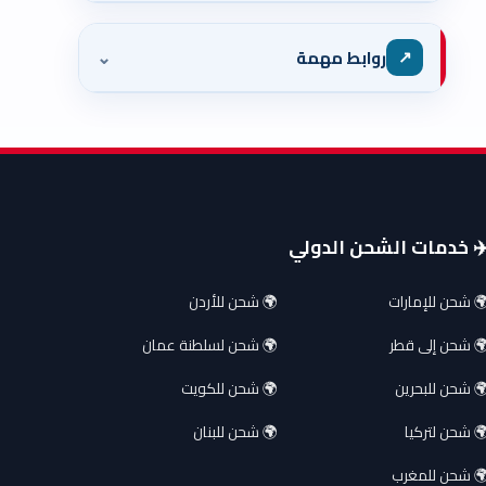
⌄
↗
روابط مهمة
️ خدمات الشحن الدولي
 شحن للإمارات
🌍 شحن للأردن
 شحن إلى قطر
🌍 شحن لسلطنة عمان
 شحن للبحرين
🌍 شحن للكويت
 شحن لتركيا
🌍 شحن للبنان
 شحن للمغرب