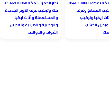
نجار الحمراء بمكة 0546138860⁩ |
كيب المطابخ وغرف
فك وتركيب غرف النوم الجديدة
اث ايكيا وتركيب
والمستعملة وأثاث ايكيا
 وبديل الخشب
والوطنية والصينية وتفصيل
ميك
الأبواب والدواليب