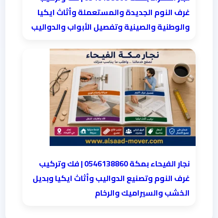
غرف النوم الجديدة والمستعملة وأثاث ايكيا
والوطنية والصينية وتفصيل الأبواب والدواليب
نجار الفيحاء بمكة 0546138860⁩ | فك وتركيب
غرف النوم وتصنيع الدواليب وأثاث ايكيا وبديل
الخشب والسيراميك والرخام