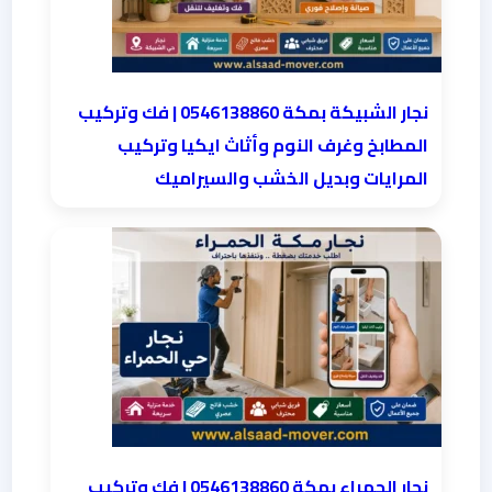
نجار الشبيكة بمكة 0546138860⁩ | فك وتركيب
المطابخ وغرف النوم وأثاث ايكيا وتركيب
المرايات وبديل الخشب والسيراميك
نجار الحمراء بمكة 0546138860⁩ | فك وتركيب