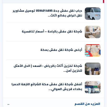
دباب نقل عفش جدة 0594014695 توصيل مشاوير
نقل اغراض بضائع اثاث…
شركة نقل عفش بالباحة – أسعار تنافسية
أرخص شركة نقل عفش بمكة
شركة تخزين أثاث بالرياض : السعد | الحل الأمثل
لتخزين آمن…
أفضل شركة نقل عفش مكة الشرائع النزهة الحمرا
بطحاء قريش العوالي…
المزيد من القسم
←