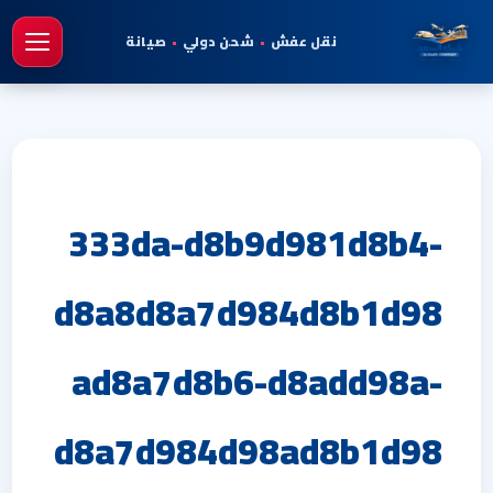
نقل عفش
•
شحن دولي
•
صيانة
فتح 
333da-d8b9d981d8b4-
d8a8d8a7d984d8b1d98
ad8a7d8b6-d8add98a-
d8a7d984d98ad8b1d98