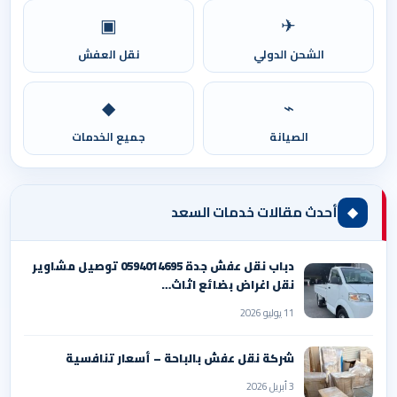
▣
✈
الشحن الدولي
نقل العفش
◆
⌁
الصيانة
جميع الخدمات
◆
أحدث مقالات خدمات السعد
دباب نقل عفش جدة 0594014695 توصيل مشاوير
نقل اغراض بضائع اثاث…
11 يوليو 2026
شركة نقل عفش بالباحة – أسعار تنافسية
3 أبريل 2026