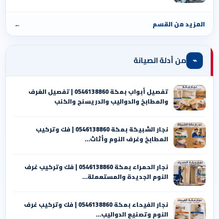
المزيد من القسم
←
⌁
من أدلة الصيانة
تفصيل أبواب بمكة 0546138860 | تفصيل الغرف
والمطابخ والدواليب والدريسنج والكنب
نجار الشبيكة بمكة 0546138860⁩ | فك وتركيب
المطابخ وغرف النوم وأثاث…
نجار الحمراء بمكة 0546138860⁩ | فك وتركيب غرف
النوم الجديدة والمستعملة…
نجار الفيحاء بمكة 0546138860⁩ | فك وتركيب غرف
النوم وتصنيع الدواليب…