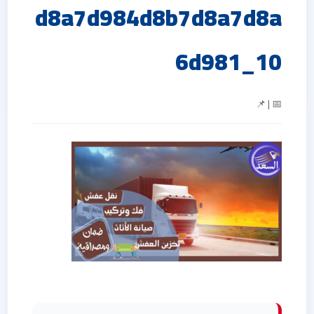
d8a7d984d8b7d8a7d8a
6d981_10
📅 | 📌