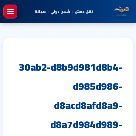
نقل عفش
•
شحن دولي
•
صيانة
فتح 
30ab2-d8b9d981d8b4-
d985d986-
d8acd8afd8a9-
d8a7d984d989-