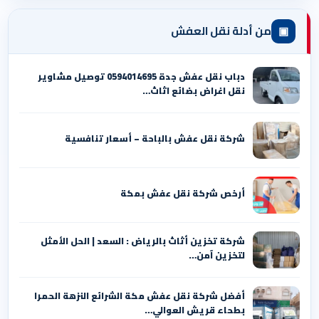
▣
من أدلة نقل العفش
دباب نقل عفش جدة 0594014695 توصيل مشاوير
نقل اغراض بضائع اثاث…
شركة نقل عفش بالباحة – أسعار تنافسية
أرخص شركة نقل عفش بمكة
شركة تخزين أثاث بالرياض : السعد | الحل الأمثل
لتخزين آمن…
أفضل شركة نقل عفش مكة الشرائع النزهة الحمرا
بطحاء قريش العوالي…