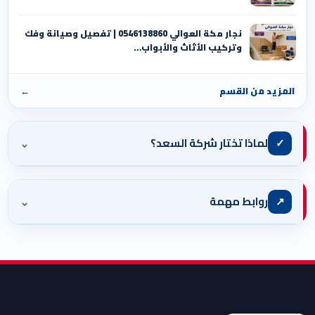
نجار مكة العوالي 0546138860⁩ | تفصيل وصيانة وفك
وتركيب الأثاث والأبواب…
المزيد من القسم
←
⌄
✓
لماذا تختار شركة السعد؟
⌄
↗
روابط مهمة