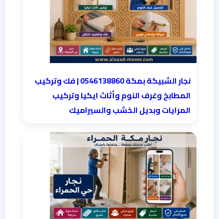
نجار الشبيكة بمكة 0546138860⁩ | فك وتركيب
المطابخ وغرف النوم وأثاث ايكيا وتركيب
المرايات وبديل الخشب والسيراميك