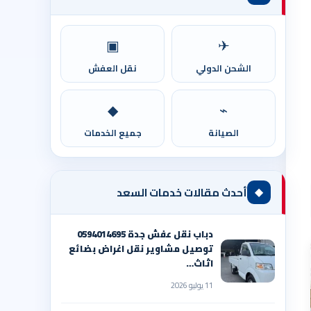
▣
✈
الشحن الدولي
نقل العفش
◆
⌁
الصيانة
جميع الخدمات
◆
أحدث مقالات خدمات السعد
دباب نقل عفش جدة 0594014695
توصيل مشاوير نقل اغراض بضائع
اثاث…
11 يوليو 2026