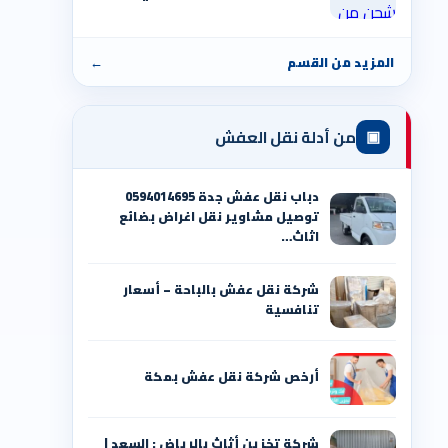
المزيد من القسم
←
▣
من أدلة نقل العفش
دباب نقل عفش جدة 0594014695
توصيل مشاوير نقل اغراض بضائع
اثاث…
شركة نقل عفش بالباحة – أسعار
تنافسية
أرخص شركة نقل عفش بمكة
شركة تخزين أثاث بالرياض : السعد |