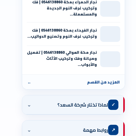
نجار الحمراء بمكة 0546138860⁩ | فك
وتركيب غرف النوم الجديدة
والمستعملة…
نجار الفيحاء بمكة 0546138860⁩ | فك
وتركيب غرف النوم وتصنيع الدواليب…
نجار مكة العوالي 0546138860⁩ | تفصيل
وصيانة وفك وتركيب الأثاث
والأبواب…
المزيد من القسم
←
⌄
✓
لماذا تختار شركة السعد؟
⌄
↗
روابط مهمة