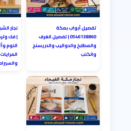
تفصيل أبواب بمكة
0546138860 | تفصيل الغرف
| فك وتر
والمطابخ والدواليب والدريسنج
النوم وأث
والكنب
المرايات
والسيرا