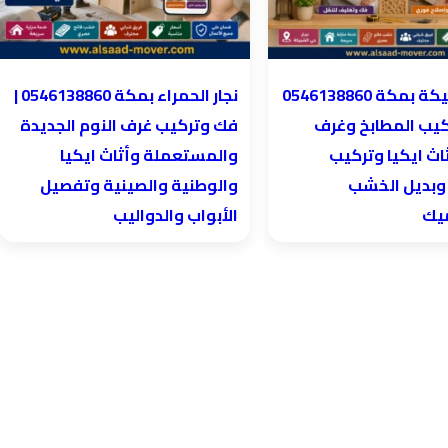
نجار الحمراء بمكة 0546138860⁩ |
كيب المطابخ وغرف
فك وتركيب غرف النوم الجديدة
اث ايكيا وتركيب
والمستعملة وأثاث ايكيا
 وبديل الخشب
والوطنية والصينية وتفصيل
ميك
الأبواب والدواليب