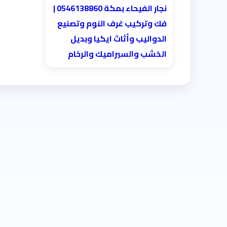
نجار الفيحاء بمكة 0546138860⁩ |
فك وتركيب غرف النوم وتصنيع
الدواليب وأثاث ايكيا وبديل
الخشب والسيراميك والرخام