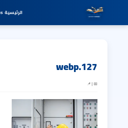
الرئيسية
us
127.webp
📅 | 📌