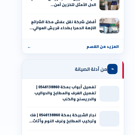
الحل الأمثل لتخزين آمن…
أفضل شركة نقل عفش مكة الشرائع
النزهة الحمرا بطحاء قريش العوالي…
المزيد من القسم
←
⌁
من أدلة الصيانة
تفصيل أبواب بمكة 0546138860 |
تفصيل الغرف والمطابخ والدواليب
والدريسنج والكنب
نجار الشبيكة بمكة 0546138860⁩ | فك
وتركيب المطابخ وغرف النوم وأثاث…