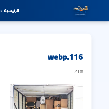
الرئيسية
us
116.webp
📅 | 📌