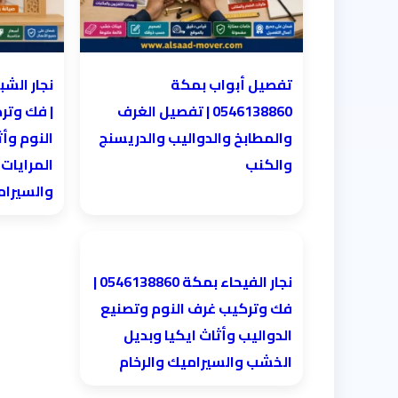
تفصيل أبواب بمكة
0546138860 | تفصيل الغرف
| فك وتر
والمطابخ والدواليب والدريسنج
النوم وأث
والكنب
المرايات
والسيرا
نجار الفيحاء بمكة 0546138860⁩ |
فك وتركيب غرف النوم وتصنيع
الدواليب وأثاث ايكيا وبديل
الخشب والسيراميك والرخام