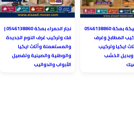
نجار الحمراء بمكة 0546138860⁩ |
كيب المطابخ وغرف
فك وتركيب غرف النوم الجديدة
اث ايكيا وتركيب
والمستعملة وأثاث ايكيا
 وبديل الخشب
والوطنية والصينية وتفصيل
ميك
الأبواب والدواليب