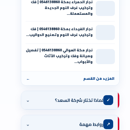
نجار الحمراء بمكة 0546138860⁩ | فك
وتركيب غرف النوم الجديدة
والمستعملة…
نجار الفيحاء بمكة 0546138860⁩ | فك
وتركيب غرف النوم وتصنيع الدواليب…
نجار مكة العوالي 0546138860⁩ | تفصيل
وصيانة وفك وتركيب الأثاث
والأبواب…
المزيد من القسم
←
⌄
✓
لماذا تختار شركة السعد؟
⌄
↗
روابط مهمة