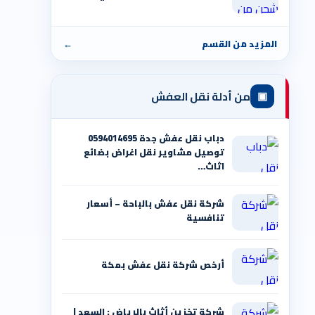
المزيد من القسم
←
▣
من أدلة نقل العفش
دباب نقل عفش جدة 0594014695
توصيل مشاوير نقل اغراض بضائع
اثاث…
شركة نقل عفش بالباحة – أسعار
تنافسية
أرخص شركة نقل عفش بمكة
شركة تخزين أثاث بالرياض : السعد |