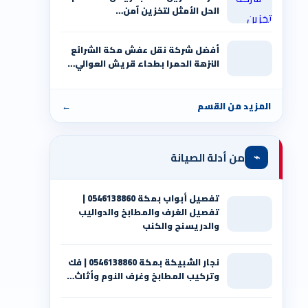
الحل الأمثل لتخزين آمن…
أفضل شركة نقل عفش مكة الشرائع
النزهة الحمرا بطحاء قريش العوالي…
المزيد من القسم
←
⌁
من أدلة الصيانة
تفصيل أبواب بمكة 0546138860 |
تفصيل الغرف والمطابخ والدواليب
والدريسنج والكنب
نجار الشبيكة بمكة 0546138860⁩ | فك
وتركيب المطابخ وغرف النوم وأثاث…