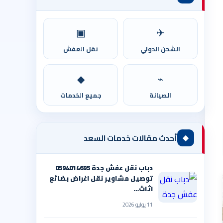
▣
✈
الشحن الدولي
نقل العفش
◆
⌁
الصيانة
جميع الخدمات
◆
أحدث مقالات خدمات السعد
دباب نقل عفش جدة 0594014695
توصيل مشاوير نقل اغراض بضائع
اثاث…
11 يوليو 2026